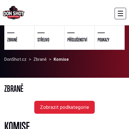
☰
ZBRANĚ
STŘELIVO
PŘÍSLUŠENSTVÍ
POUKAZY
DonShot.cz
>
Zbraně
>
Komise
ZBRANĚ
Zobrazit podkategorie
KOMISE