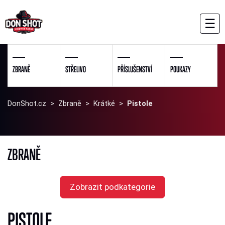
☰
ZBRANĚ
STŘELIVO
PŘÍSLUŠENSTVÍ
POUKAZY
DonShot.cz
>
Zbraně
>
Krátké
>
Pistole
ZBRANĚ
Zobrazit podkategorie
PISTOLE