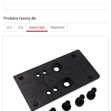
Produkty řazeny dle:
A-Z
Z-A
Nejlevnější
Nejdražší