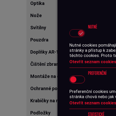
Optika
Nože
NUTNÉ
Svítilny
Pouzdra
Nutné cookies pomáhají,
Produ
stránky a přístup k za
Doplňky AR-15
těchto cookies. Proto t
A-
Otevřít seznam cookies
Čištění zbraní
PREFERENČNÍ
Montáže na optiku
Ochranné pomůcky
Preferenční cookies umo
stránka chová nebo jak 
Krabičky na náboje
Otevřít seznam cookies
Podložky
STATISTICKÉ