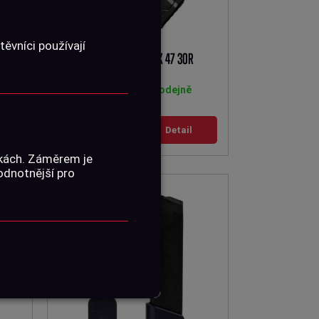
ěvníci používají
AŽNÍK
FAB DEFENSE ULTIMAG AK 47 30R
Skladem na prodejně
624 Kč
Detail
nkách. Záměrem je
hodnotnější pro