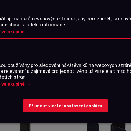
áhají majitelům webových stránek, aby porozuměli, jak návšt
PEČNOSTNÍ VLAJEČKA / VÝSTRAŽNÍK
BAZPEČNOSTNÍ VLAJEČKA / VÝSTR
ě sbírají a sdělují informace.
LÝ
STŘEDNÍ
↓
 ve skupině
Skladem na prodejně
Skladem na prodejně
 Kč
60 Kč
Detail
Detail
sou používány pro sledování návštěvníků na webových strá
je relevantní a zajímavá pro jednotlivého uživatele a tímto 
řetích stran.
↓
 ve skupině
Přijmout vlastní nastavení cookies