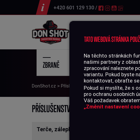
+420 601 129 130 /
Střelnice
TATO WEBOVÁ STRÁNKA POUŽ
Na těchto stránkách fun
našimi partnery z oblast
ZBRANĚ
STŘE
zpracování naleznete p
variantu. Pokud byste n
kontaktovat, obraťte se
DonShot.cz
>
Příslušenství
>
Zásobníky
Pokud si myslíte, že s
pro ochranu osobních úd
Váš požadavek obratem 
ZÁ
PŘÍSLUŠENSTVÍ
„Změnit nastavení coo
Terče, zálepky