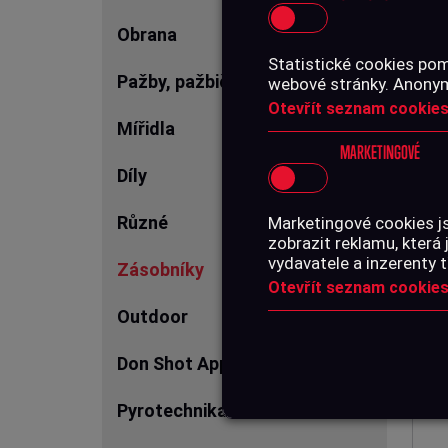
Obrana
Statistické cookies pom
BAZ
Pažby, pažbičky, předpažbí
webové stránky. Anonymn
MA
Otevřít seznam cookies
Mířidla
MARKETINGOVÉ
Díly
60
Různé
Marketingové cookies j
zobrazit reklamu, která 
vydavatele a inzerenty t
Zásobníky
Otevřít seznam cookies
Outdoor
Don Shot Apparel
Pyrotechnika