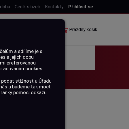
 doba
Ceník služeb
Kontakty
Přihlásit se
E-shop
Rezervace
Prázdný košík
elům a sdílíme je s
ies a jejich dobu
POUKAZY
ámi preferovanou
 zpracováním cookies
 podat stížnost u Úřadu
a nás a budeme tak moct
stránky pomocí odkazu