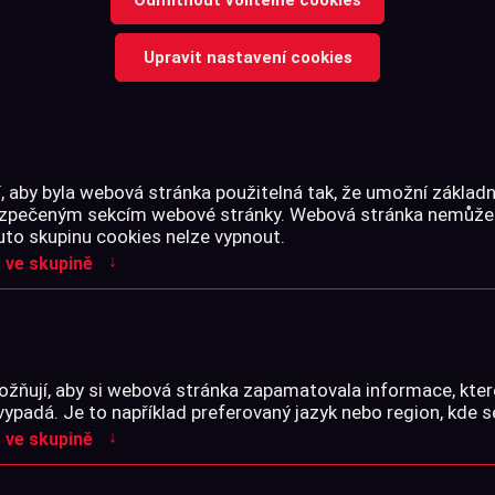
Upravit nastavení cookies
60 Kč
Jen skladem
 aby byla webová stránka použitelná tak, že umožní základn
kty řazeny dle:
bezpečeným sekcím webové stránky. Webová stránka nemůže
uto skupinu cookies nelze vypnout.
Z
Z-A
Nejlevnější
Nejdražší
↓
 ve skupině
žňují, aby si webová stránka zapamatovala informace, kter
vypadá. Je to například preferovaný jazyk nebo region, kde s
↓
 ve skupině