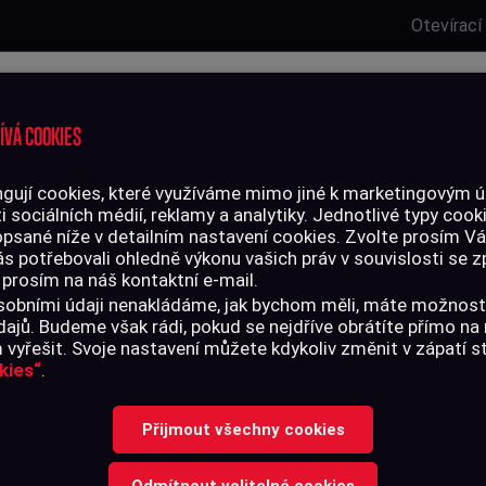
Otevírací
Laserová střelnice
Zbrojní oprávnění
Kurzy
Služby
ÍVÁ COOKIES
gují cookies, které využíváme mimo jiné k marketingovým úč
i sociálních médií, reklamy a analytiky. Jednotlivé typy cook
LIVO
PŘÍSLUŠENSTVÍ
opsané níže v detailním nastavení cookies. Zvolte prosím V
ás potřebovali ohledně výkonu vašich práv v souvislosti se
 prosím na náš kontaktní e-mail.
 osobními údaji nenakládáme, jak bychom měli, máte možnost
ajů. Budeme však rádi, pokud se nejdříve obrátíte přímo n
vyřešit. Svoje nastavení můžete kdykoliv změnit v zápatí 
SOBNÍKY
kies“
.
Přijmout všechny cookies
Odmítnout volitelné cookies