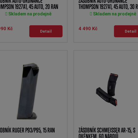
SOBNÍK AUTO-ORDNANCE
ZÁSOBNÍK AUTO-ORDNANCE
MPSON 1927A1, 45 AUTO, 20 RAN
THOMPSON 1927A1, 45 AUTO, 30 
Skladem na prodejně
Skladem na prodejně
990 Kč
4 490 Kč
Detail
Detail
OBNÍK RUGER P93/P95, 15 RAN
ZÁSOBNÍK SCHMEISSER AR-15, S
OKÉNKEM, 60 NÁBOJŮ