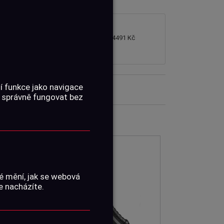
4491 Kč
í funkce jako navigace
 správně fungovat bez
é mění, jak se webová
e nacházíte.