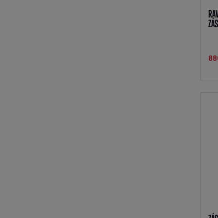
RA
ZÁS
88