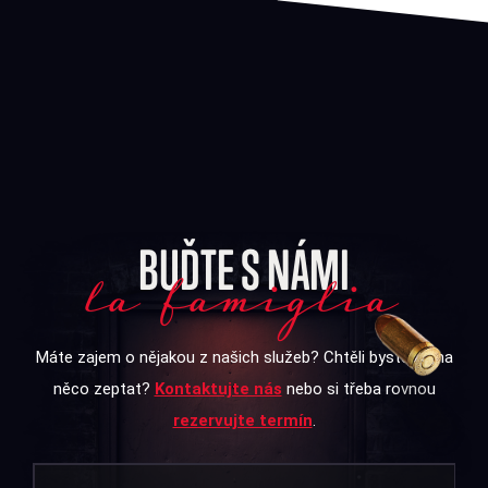
BUĎTE S NÁMI
la famiglia
Máte zajem o nějakou z našich služeb? Chtěli byste se na
něco zeptat?
Kontaktujte nás
nebo si třeba rovnou
rezervujte termín
.