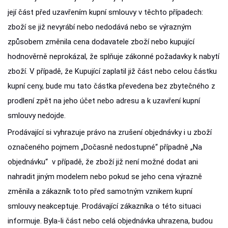
její část před uzavřením kupní smlouvy v těchto případech:
zboží se již nevyrábí nebo nedodává nebo se výrazným
způsobem změnila cena dodavatele zboží nebo kupující
hodnověrně neprokázal, že splňuje zákonné požadavky k nabytí
zboží. V případě, že Kupující zaplatil již část nebo celou částku
kupní ceny, bude mu tato částka převedena bez zbytečného z
prodlení zpět na jeho účet nebo adresu a k uzavření kupní
smlouvy nedojde.
Prodávající si vyhrazuje právo na zrušení objednávky i u zboží
označeného pojmem „Dočasně nedostupné“ případně „Na
objednávku“ v případě, že zboží již není možné dodat ani
nahradit jiným modelem nebo pokud se jeho cena výrazně
změnila a zákazník toto před samotným vznikem kupní
smlouvy neakceptuje. Prodávající zákazníka o této situaci
informuje. Byla-li část nebo celá objednávka uhrazena, budou