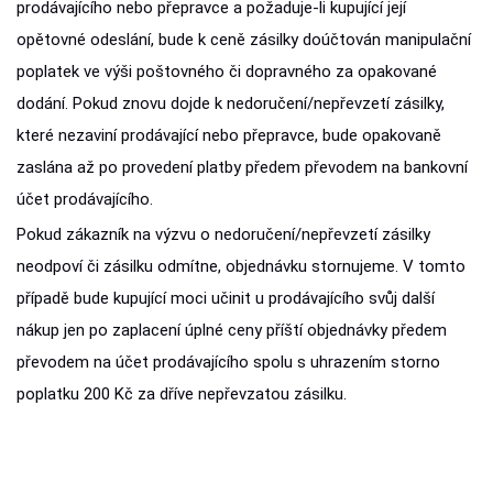
prodávajícího nebo přepravce a požaduje-li kupující její
opětovné odeslání, bude k ceně zásilky doúčtován manipulační
poplatek ve výši poštovného či dopravného za opakované
dodání. Pokud znovu dojde k nedoručení/nepřevzetí zásilky,
které nezaviní prodávající nebo přepravce, bude opakovaně
zaslána až po provedení platby předem převodem na bankovní
účet prodávajícího.
Pokud zákazník na výzvu o nedoručení/nepřevzetí zásilky
neodpoví či zásilku odmítne, objednávku stornujeme. V tomto
případě bude kupující moci učinit u prodávajícího svůj další
nákup jen po zaplacení úplné ceny příští objednávky předem
převodem na účet prodávajícího spolu s uhrazením storno
poplatku 200 Kč za dříve nepřevzatou zásilku.