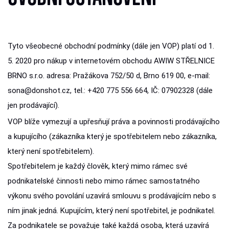
Tyto všeobecné obchodní podmínky (dále jen VOP) platí od 1.
5. 2020 pro nákup v internetovém obchodu AWIW STŘELNICE
BRNO s.r.o. adresa: Pražákova 752/50 d, Brno 619 00, e-mail:
sona@donshot.cz, tel.: +420 775 556 664, IČ: 07902328 (dále
jen prodávající).
VOP blíže vymezují a upřesňují práva a povinnosti prodávajícího
a kupujícího (zákazníka který je spotřebitelem nebo zákazníka,
který není spotřebitelem).
Spotřebitelem je každý člověk, který mimo rámec své
podnikatelské činnosti nebo mimo rámec samostatného
výkonu svého povolání uzavírá smlouvu s prodávajícím nebo s
ním jinak jedná. Kupujícím, který není spotřebitel, je podnikatel.
Za podnikatele se považuje také každá osoba, která uzavírá