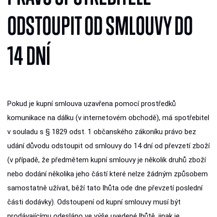
ODSTOUPIT OD SMLOUVY DO
14 DNÍ
Pokud je kupní smlouva uzavřena pomocí prostředků
komunikace na dálku (v internetovém obchodě), má spotřebitel
v souladu s § 1829 odst. 1 občanského zákoníku právo bez
udání důvodu odstoupit od smlouvy do 14 dní od převzetí zboží
(v případě, že předmětem kupní smlouvy je několik druhů zboží
nebo dodání několika jeho částí které nelze žádným způsobem
samostatně užívat, běží tato lhůta ode dne převzetí poslední
části dodávky). Odstoupení od kupní smlouvy musí být
prodávajícímu odesláno ve výše uvedené lhůtě, jinak je