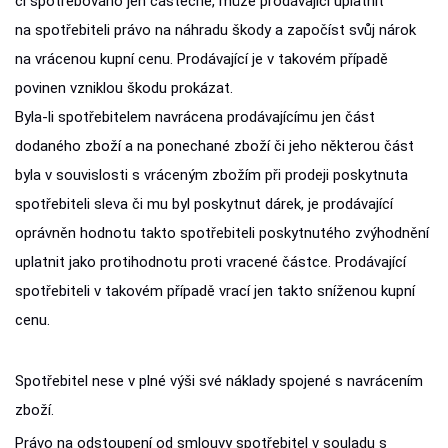
či spotřebováno jen částečně, může prodávající uplatnit
na spotřebiteli právo na náhradu škody a započíst svůj nárok
na vrácenou kupní cenu. Prodávající je v takovém případě
povinen vzniklou škodu prokázat.
Byla-li spotřebitelem navrácena prodávajícímu jen část
dodaného zboží a na ponechané zboží či jeho některou část
byla v souvislosti s vráceným zbožím při prodeji poskytnuta
spotřebiteli sleva či mu byl poskytnut dárek, je prodávající
oprávněn hodnotu takto spotřebiteli poskytnutého zvýhodnění
uplatnit jako protihodnotu proti vracené částce. Prodávající
spotřebiteli v takovém případě vrací jen takto sníženou kupní
cenu.
Spotřebitel nese v plné výši své náklady spojené s navrácením
zboží.
Právo na odstoupení od smlouvy spotřebitel v souladu s