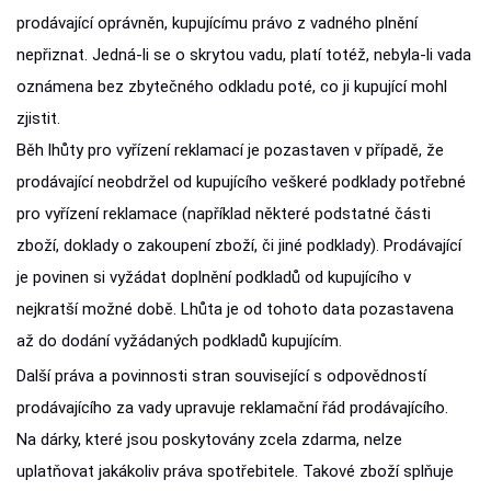
prodávající oprávněn, kupujícímu právo z vadného plnění
nepřiznat. Jedná-li se o skrytou vadu, platí totéž, nebyla-li vada
oznámena bez zbytečného odkladu poté, co ji kupující mohl
zjistit.
Běh lhůty pro vyřízení reklamací je pozastaven v případě, že
prodávající neobdržel od kupujícího veškeré podklady potřebné
pro vyřízení reklamace (například některé podstatné části
zboží, doklady o zakoupení zboží, či jiné podklady). Prodávající
je povinen si vyžádat doplnění podkladů od kupujícího v
nejkratší možné době. Lhůta je od tohoto data pozastavena
až do dodání vyžádaných podkladů kupujícím.
Další práva a povinnosti stran související s odpovědností
prodávajícího za vady upravuje reklamační řád prodávajícího.
Na dárky, které jsou poskytovány zcela zdarma, nelze
uplatňovat jakákoliv práva spotřebitele. Takové zboží splňuje