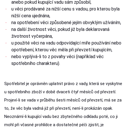
anebo pokud kupující vadu sám způsobil,
u věci prodávané za nižší cenu s vadou, pro kterou byla
nižší cena ujednána,
na opotřebení věci způsobené jejím obvyklým užíváním,
na další životnost věci, pokud již byla deklarovaná
životnost vyčerpána,
u použité věci na vadu odpovídající míře používání nebo
opotřebení, kterou věc měla při převzetí kupujícím,
nebo vyplývá-li to z povahy věci (například věc
spotřebního charakteru).
Spotřebitel je oprávněn uplatnit právo z vady, která se vyskytne
u spotřebního zboží v době dvaceti čtyř měsíců od převzetí.
Projeví-li se vada v průběhu šesti měsíců od převzetí, má se za
to, že věc byla vadná již při převzetí, není-li prokázán opak.
Neoznámí-li kupující vadu bez zbytečného odkladu poté, co ji
mohl při včasné prohlídce a dostatečné péči zjistit, je