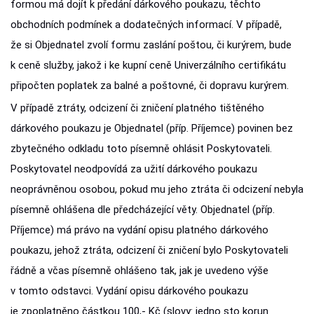
formou má dojít k předání dárkového poukazu, těchto
obchodních podmínek a dodatečných informací. V případě,
že si Objednatel zvolí formu zaslání poštou, či kurýrem, bude
k ceně služby, jakož i ke kupní ceně Univerzálního certifikátu
připočten poplatek za balné a poštovné, či dopravu kurýrem.
V případě ztráty, odcizení či zničení platného tištěného
dárkového poukazu je Objednatel (příp. Příjemce) povinen bez
zbytečného odkladu toto písemně ohlásit Poskytovateli.
Poskytovatel neodpovídá za užití dárkového poukazu
neoprávněnou osobou, pokud mu jeho ztráta či odcizení nebyla
písemně ohlášena dle předcházející věty. Objednatel (příp.
Příjemce) má právo na vydání opisu platného dárkového
poukazu, jehož ztráta, odcizení či zničení bylo Poskytovateli
řádně a včas písemně ohlášeno tak, jak je uvedeno výše
v tomto odstavci. Vydání opisu dárkového poukazu
je zpoplatněno částkou 100,- Kč (slovy: jedno sto korun