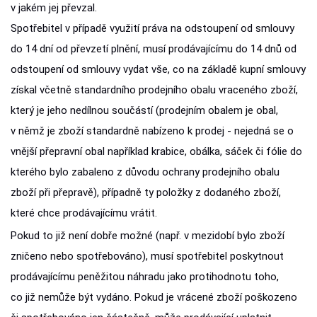
v jakém jej převzal.
Spotřebitel v případě využití práva na odstoupení od smlouvy
do 14 dní od převzetí plnění, musí prodávajícímu do 14 dnů od
odstoupení od smlouvy vydat vše, co na základě kupní smlouvy
získal včetně standardního prodejního obalu vraceného zboží,
který je jeho nedílnou součástí (prodejním obalem je obal,
v němž je zboží standardně nabízeno k prodej - nejedná se o
vnější přepravní obal například krabice, obálka, sáček či fólie do
kterého bylo zabaleno z důvodu ochrany prodejního obalu
zboží při přepravě), případně ty položky z dodaného zboží,
které chce prodávajícímu vrátit.
Pokud to již není dobře možné (např. v mezidobí bylo zboží
zničeno nebo spotřebováno), musí spotřebitel poskytnout
prodávajícímu peněžitou náhradu jako protihodnotu toho,
co již nemůže být vydáno. Pokud je vrácené zboží poškozeno