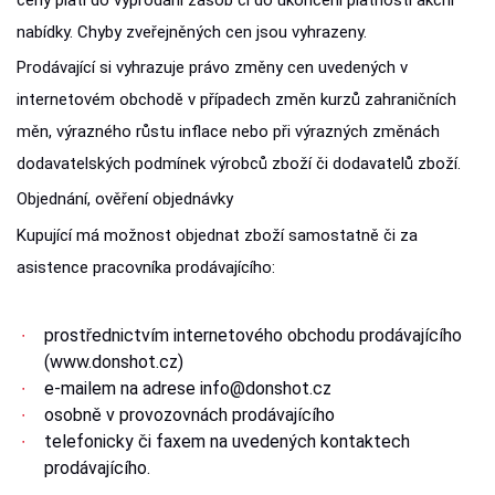
ceny platí do vyprodání zásob či do ukončení platnosti akční
nabídky. Chyby zveřejněných cen jsou vyhrazeny.
Prodávající si vyhrazuje právo změny cen uvedených v
internetovém obchodě v případech změn kurzů zahraničních
měn, výrazného růstu inflace nebo při výrazných změnách
dodavatelských podmínek výrobců zboží či dodavatelů zboží.
Objednání, ověření objednávky
Kupující má možnost objednat zboží samostatně či za
asistence pracovníka prodávajícího:
prostřednictvím internetového obchodu prodávajícího
(www.donshot.cz)
e-mailem na adrese info@donshot.cz
osobně v provozovnách prodávajícího
telefonicky či faxem na uvedených kontaktech
prodávajícího.