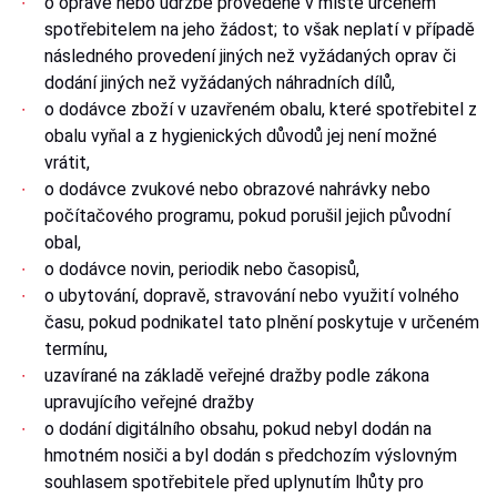
o opravě nebo údržbě provedené v místě určeném
spotřebitelem na jeho žádost; to však neplatí v případě
následného provedení jiných než vyžádaných oprav či
dodání jiných než vyžádaných náhradních dílů,
o dodávce zboží v uzavřeném obalu, které spotřebitel z
obalu vyňal a z hygienických důvodů jej není možné
vrátit,
o dodávce zvukové nebo obrazové nahrávky nebo
počítačového programu, pokud porušil jejich původní
obal,
o dodávce novin, periodik nebo časopisů,
o ubytování, dopravě, stravování nebo využití volného
času, pokud podnikatel tato plnění poskytuje v určeném
termínu,
uzavírané na základě veřejné dražby podle zákona
upravujícího veřejné dražby
o dodání digitálního obsahu, pokud nebyl dodán na
hmotném nosiči a byl dodán s předchozím výslovným
souhlasem spotřebitele před uplynutím lhůty pro