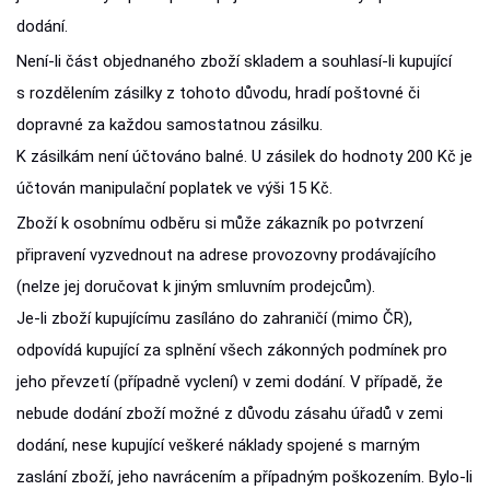
dodání.
Není-li část objednaného zboží skladem a souhlasí-li kupující
s rozdělením zásilky z tohoto důvodu, hradí poštovné či
dopravné za každou samostatnou zásilku.
K zásilkám není účtováno balné. U zásilek do hodnoty 200 Kč je
účtován manipulační poplatek ve výši 15 Kč.
Zboží k osobnímu odběru si může zákazník po potvrzení
připravení vyzvednout na adrese provozovny prodávajícího
(nelze jej doručovat k jiným smluvním prodejcům).
Je-li zboží kupujícímu zasíláno do zahraničí (mimo ČR),
odpovídá kupující za splnění všech zákonných podmínek pro
jeho převzetí (případně vyclení) v zemi dodání. V případě, že
nebude dodání zboží možné z důvodu zásahu úřadů v zemi
dodání, nese kupující veškeré náklady spojené s marným
zaslání zboží, jeho navrácením a případným poškozením. Bylo-li