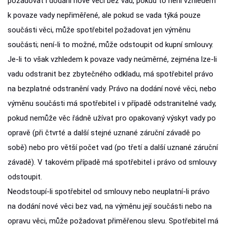
požadovat i dodání nové věci bez vad, pokud to není vzhledem
k povaze vady nepřiměřené, ale pokud se vada týká pouze
součásti věci, může spotřebitel požadovat jen výměnu
součásti; není-li to možné, může odstoupit od kupní smlouvy.
Je-li to však vzhledem k povaze vady neúměrné, zejména lze-li
vadu odstranit bez zbytečného odkladu, má spotřebitel právo
na bezplatné odstranění vady. Právo na dodání nové věci, nebo
výměnu součásti má spotřebitel i v případě odstranitelné vady,
pokud nemůže věc řádně užívat pro opakovaný výskyt vady po
opravě (při čtvrté a další stejné uznané záruční závadě po
sobě) nebo pro větší počet vad (po třetí a další uznané záruční
závadě). V takovém případě má spotřebitel i právo od smlouvy
odstoupit.
Neodstoupí-li spotřebitel od smlouvy nebo neuplatní-li právo
na dodání nové věci bez vad, na výměnu její součásti nebo na
opravu věci, může požadovat přiměřenou slevu. Spotřebitel má