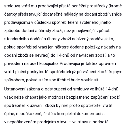
smlouvy, vrátí mu prodávající přijaté peněžní prostředky (kromě
částky představující dodatečné náklady na dodání zboží vzniklé
prodávajícímu v důsledku spotřebitelem zvoleného jiného
způsobu dodání a úhrady zboží, než je nejlevnější způsob
standardního dodání a úhrady zboží nabízený prodávajícím,
pokud spotřebitel vrací jen některé dodané položky, náklady na
dodání zboží se nevrací) do 14 dnů od navrácení zboží, a to
převodem na účet kupujícího. Prodávající je taktéž oprávněn
vrátit plnění poskytnuté spotřebiteli již při vrácení zboží či jiným
způsobem, pokud s tím spotřebitel bude souhlasit.
Ustanovení zákona o odstoupení od smlouvy ve lhůtě 14 dnů
však nelze chápat jako možnost bezplatného zapůjčení zboží
spotřebiteli k užívání. Zboží by měl proto spotřebitel vrátit
úplné, nepoškozené, čisté s kompletní dokumentací a
v nepoškozeném prodejním stavu – ve stavu a hodnotě