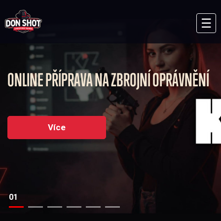
☰
ONLINE PŘÍPRAVA NA ZBROJNÍ OPRÁVNĚNÍ
Více
01