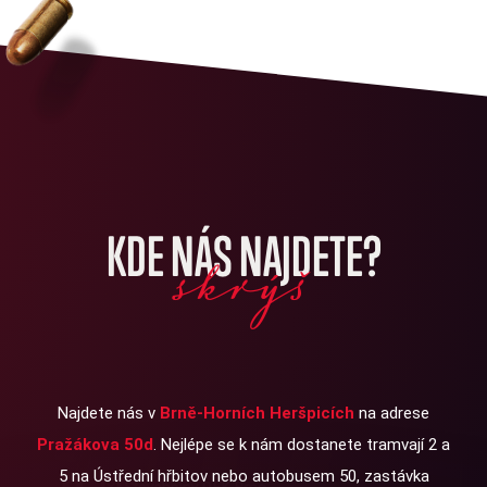
KDE NÁS NAJDETE?
skrýš
Najdete nás v
Brně-Horních Heršpicích
na adrese
Pražákova 50d
. Nejlépe se k nám dostanete tramvají 2 a
5 na Ústřední hřbitov nebo autobusem 50, zastávka