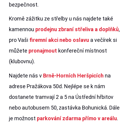
bezpečnost.
Kromě zážitku ze střelby u nás najdete také
kamennou
prodejnu zbraní střeliva a doplňků
,
pro Vaši
firemní akci nebo oslavu
a večírek si
můžete
pronajmout
konfereční místnost
(klubovnu).
Najdete nás v
Brně-Horních Heršpicích
na
adrese Pražákova 50d. Nejlépe se k nám
dostanete tramvají 2 a 5 na Ústřední hřbitov
nebo autobusem 50, zastávka Bohunická. Dále
je možnost
parkování zdarma přímo v areálu
.