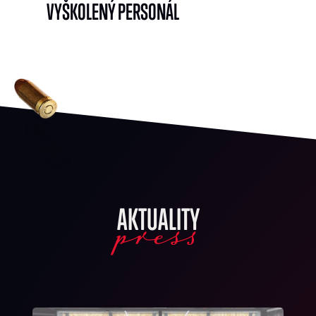
VYŠKOLENÝ PERSONÁL
press
AKTUALITY