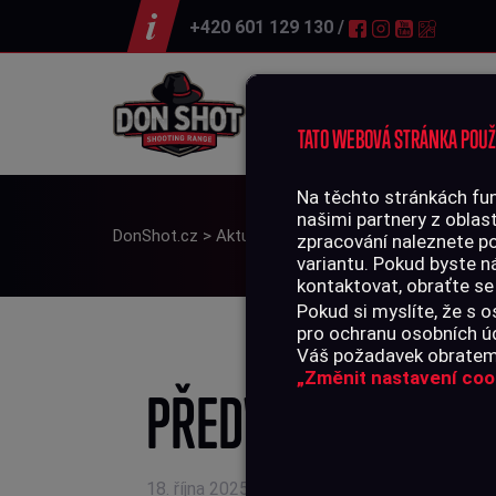
+420 601 129 130 /
Střelnice
TATO WEBOVÁ STRÁNKA POUŽ
Na těchto stránkách fun
našimi partnery z oblast
DonShot.cz
>
Aktuality
>
Předváděcí akce CB Serv
zpracování naleznete p
variantu. Pokud byste n
kontaktovat, obraťte se
Pokud si myslíte, že s
pro ochranu osobních úd
Váš požadavek obratem 
„Změnit nastavení coo
PŘEDVÁDĚCÍ AKCE 
18. října 2025