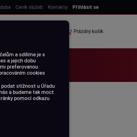
 doba
Ceník služeb
Kontakty
Přihlásit se
E-shop
Rezervace
Prázdný košík
elům a sdílíme je s
ies a jejich dobu
ámi preferovanou
 zpracováním cookies
 podat stížnost u Úřadu
a nás a budeme tak moct
stránky pomocí odkazu