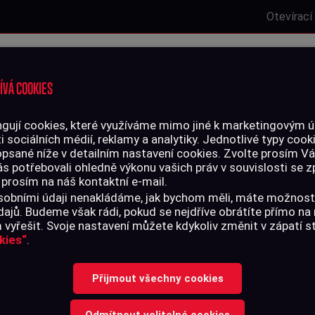
Otevírací
Laserová střelnice
Zbrojní oprávnění
Kurzy
Služby
ÍVÁ COOKIES
gují cookies, které využíváme mimo jiné k marketingovým úč
i sociálních médií, reklamy a analytiky. Jednotlivé typy cook
is
opsané níže v detailním nastavení cookies. Zvolte prosím V
ás potřebovali ohledně výkonu vašich práv v souvislosti se
 prosím na náš kontaktní e-mail.
 osobními údaji nenakládáme, jak bychom měli, máte možnost
ajů. Budeme však rádi, pokud se nejdříve obrátíte přímo n
vyřešit. Svoje nastavení můžete kdykoliv změnit v zápatí 
kies“
.
CB SERVIS
Přijmout všechny cookies
Odmítnout volitelné cookies