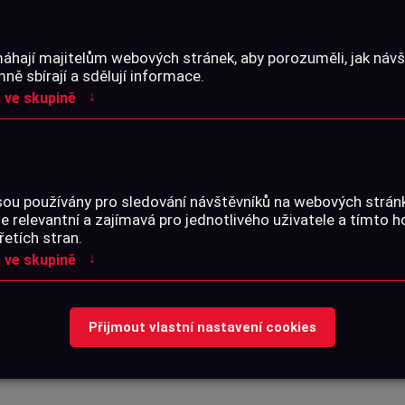
áhají majitelům webových stránek, aby porozuměli, jak návšt
ě sbírají a sdělují informace.
↓
 ve skupině
sou používány pro sledování návštěvníků na webových strá
je relevantní a zajímavá pro jednotlivého uživatele a tímto 
2025 pořádáme předváděcí akci dodavatele CB Servis. N
řetích stran.
uálními modely a variantami služebně i sportovně orient
↓
 ve skupině
dváděcí akce je
zapůjčení modelů od CB servis zadarmo 
vystaveného sortimentu:
Přijmout vlastní nastavení cookies