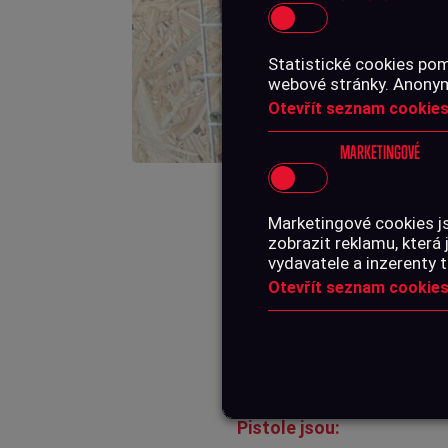
Statistické cookies pom
webové stránky. Anonymn
Otevřít seznam cookies
MARKETINGOVÉ
Marketingové cookies j
zobrazit reklamu, která 
V termínu 19.10 - 25.10 
vydavatele a inzerenty t
možnost seznámit se s akt
Otevřít seznam cookies
příslušenství. V rámci pře
vybrané modely. Přehled 
Pistole jsou: