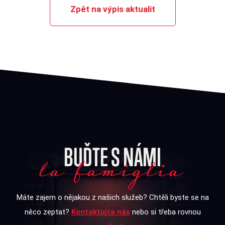
Zpět na výpis aktualit
BUĎTE S NÁMI
la famiglia
Máte zajem o nějakou z našich služeb? Chtěli byste se na
něco zeptat?
Kontaktujte nás
nebo si třeba rovnou