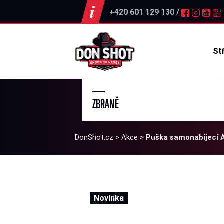
+420 601 129 130 /
St
ZBRANĚ
DonShot.cz
>
Akce
>
Puška samonabíjecí 
Novinka