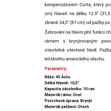
kompenzátorem Cutts, který pro
cm) hlaveň na délku 12.5" (31,5
zbraně 34,5" (87 cm) od pažby po 
Žebrování na hlavni plní funkci c
rámem s brynýrovaným pov
stavitelné otevřené hledí. Pažb
leštěného amerického ořechu.
Parametry:
Ráže: 45 Auto
Délka hlavně: 10,5"
Kapacita zásobníku: 10 ran
Materiál rámu: Ocel
Povrchová úprava: Brynýr
Materiál pažbení: Ořech