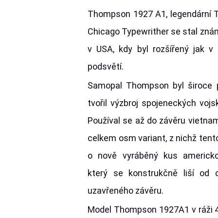
Thompson 1927 A1, legendární 
Chicago Typewrither se stal zná
v USA, kdy byl rozšířený jak v 
podsvětí.
Samopal Thompson byl široce 
tvořil výzbroj spojeneckých vojs
Používal se až do závěru vietnam
celkem osm variant, z nichž tento
o nově vyráběný kus americko
který se konstrukčně liší od o
uzavřeného závěru.
Model Thompson 1927A1 v ráži 4