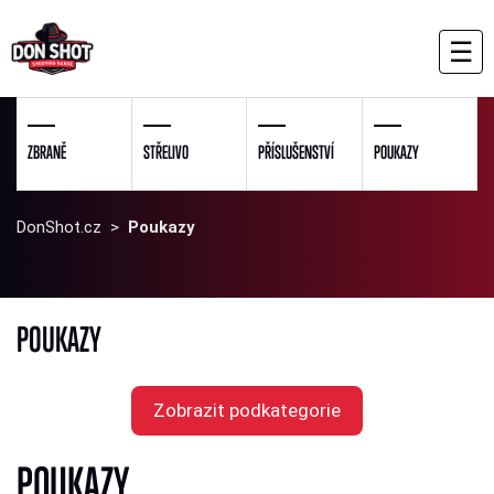
☰
ZBRANĚ
STŘELIVO
PŘÍSLUŠENSTVÍ
POUKAZY
DonShot.cz
>
Poukazy
POUKAZY
Zobrazit podkategorie
POUKAZY