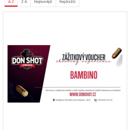
A-Z
Z-A
Nejlevnější
Nejdražší