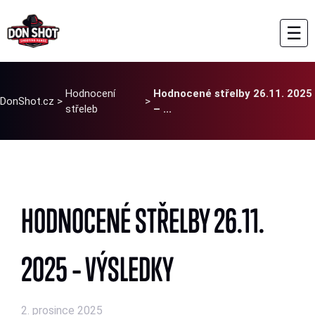
☰
Hodnocení
Hodnocené střelby 26.11. 2025
DonShot.cz
>
>
střeleb
– ...
HODNOCENÉ STŘELBY 26.11.
2025 – VÝSLEDKY
2. prosince 2025