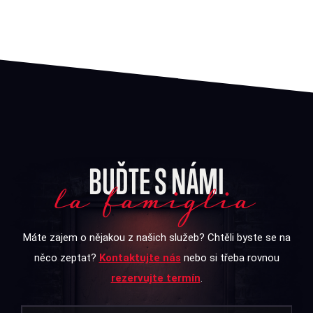
BUĎTE S NÁMI
la famiglia
Máte zajem o nějakou z našich služeb? Chtěli byste se na
něco zeptat?
Kontaktujte nás
nebo si třeba rovnou
rezervujte termín
.