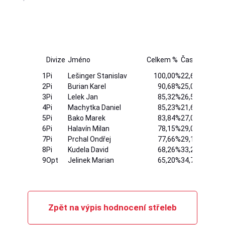
Divize
Jméno
Celkem %
Čas
Hit
1
Pi
Lešinger Stanislav
100,00%
22,67
12
2
Pi
Burian Karel
90,68%
25,00
12
3
Pi
Lelek Jan
85,32%
26,57
12
4
Pi
Machytka Daniel
85,23%
21,60
11
5
Pi
Bako Marek
83,84%
27,04
12
6
Pi
Halavín Milan
78,15%
29,01
12
7
Pi
Prchal Ondřej
77,66%
29,19
12
8
Pi
Kudela David
68,26%
33,21
12
9
Opt
Jelinek Marian
65,20%
34,77
12
Zpět na výpis hodnocení střeleb