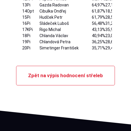
13
Pi
Gazda Radovan
64,97%
27,15
12
14
Opt
Cibulka Ondřej
61,87%
18,51
10
15
Pi
Hudček Petr
61,79%
28,55
12
16
Pi
Sládeček Luboš
56,48%
31,23
12
17
KPi
Rigo Michal
43,13%
35,90
12
18
Pi
Chlanda Václav
40,94%
23,09
12
19
Pi
Chlandová Petra
36,25%
28,66
12
20
Pi
Simetinger František
35,71%
29,40
12
Zpět na výpis hodnocení střeleb