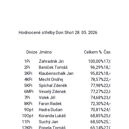
Hodnocené střelby Don Shot 28. 05. 2026
Divize
Jméno
Celkem %
Čas
Hit
1
Pi
Zahradnik Jiri
100,00%
17,64
12
2
Pi
Beníček Tomáš
96,29%
18,32
12
3
KPi
Klaubenschalk Jan
95,82%
18,41
12
4
KPi
Mechl Ondřej
78,57%
22,45
12
5
KPi
Spíchal Zdeněk
77,98%
22,62
12
6
MPi
Veselý Zdenek
77,27%
22,83
12
7
Pi
Volek Jiří
74,68%
23,62
12
8
KPi
Faron Radek
72,30%
24,40
12
9
Opt
Hadra Dušan
70,81%
24,91
12
10
Opt
Koranda Lukáš
68,85%
25,62
12
11
Pi
Suchý Jan
68,50%
25,75
12
12
KPi
Popela Tomáš
65,14%
27,08
12