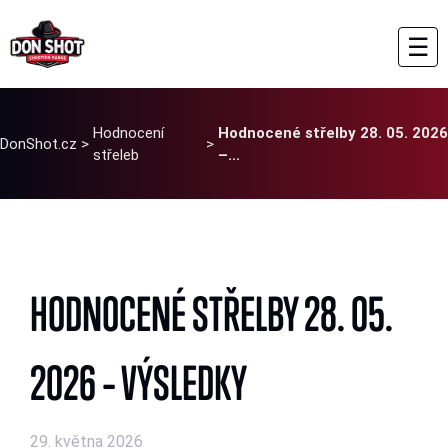
☰
Hodnocení
Hodnocené střelby 28. 05. 2026
DonShot.cz
>
>
střeleb
–...
HODNOCENÉ STŘELBY 28. 05.
2026 – VÝSLEDKY
29. května 2026