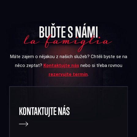
BUĎTE S NÁMI
la famiglia
Máte zajem o nějakou z našich služeb? Chtěli byste se na
něco zeptat?
Kontaktujte nás
nebo si třeba rovnou
rezervujte termín
.
KONTAKTUJTE NÁS