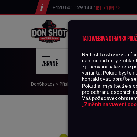
+420 601 129 130 /
Střelnice
TATO WEBOVÁ STRÁNKA POUŽ
Na těchto stránkách fun
našimi partnery z oblast
ZBRANĚ
STŘE
zpracování naleznete p
variantu. Pokud byste n
kontaktovat, obraťte se
DonShot.cz
>
Příslušenství
>
Doplňky AR-15
>
Bazpe
Pokud si myslíte, že s
pro ochranu osobních úd
Váš požadavek obratem 
„Změnit nastavení coo