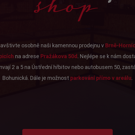
shop
avštivte osobně naši kamennou prodejnu v
Brně-Horní
picích
na adrese
Pražákova 50d
. Nejlépe se k nám dos
mvají 2 a 5 na Ústřední hřbitov nebo autobusem 50, zast
Bohunická. Dále je možnost
parkování přímo v areálu
.