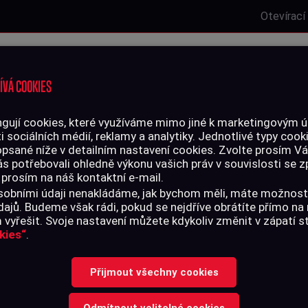
Otevírací
Laserová střelnice
Zbrojní oprávnění
Kurzy
Služby
ÍVÁ COOKIES
gují cookies, které využíváme mimo jiné k marketingovým úč
i sociálních médií, reklamy a analytiky. Jednotlivé typy cook
LIVO
PŘÍSLUŠENSTVÍ
opsané níže v detailním nastavení cookies. Zvolte prosím V
ás potřebovali ohledně výkonu vašich práv v souvislosti se
 prosím na náš kontaktní e-mail.
čnostní vlaječka / výstražník malý
 osobními údaji nenakládáme, jak bychom měli, máte možnost
ajů. Budeme však rádi, pokud se nejdříve obrátíte přímo n
vyřešit. Svoje nastavení můžete kdykoliv změnit v zápatí 
kies“
.
BAZPEČNOSTNÍ
Přijmout všechny cookies
VÝSTRAŽNÍK 
Odmítnout volitelné cookies