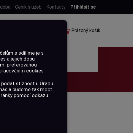
 doba
Ceník služeb
Kontakty
Přihlásit se
E-shop
Rezervace
Prázdný košík
elům a sdílíme je s
ies a jejich dobu
POUKAZY
ámi preferovanou
 zpracováním cookies
 podat stížnost u Úřadu
a nás a budeme tak moct
stránky pomocí odkazu
 VLAJEČKA /
MALÝ