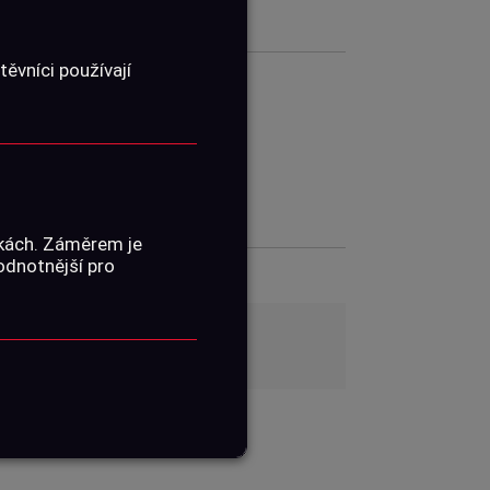
ěvníci používají
01060855
ŽENÍ
nkách. Záměrem je
hodnotnější pro