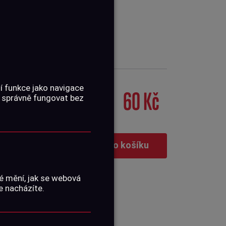
í funkce jako navigace
60 Kč
 správně fungovat bez
Vložit do košíku
é mění, jak se webová
e nacházíte.