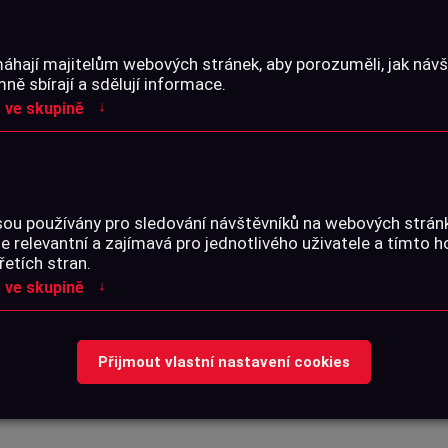
PARAMETRY
áhají majitelům webových stránek, aby porozuměli, jak návšt
ě sbírají a sdělují informace.
↓
 ve skupině
Katalogové číslo:
SOUBORY KE STA
sou používány pro sledování návštěvníků na webových strá
je relevantní a zajímavá pro jednotlivého uživatele a tímto 
řetích stran.
↓
 ve skupině
Žádné soubory
Přijmout vlastní nastavení cookies