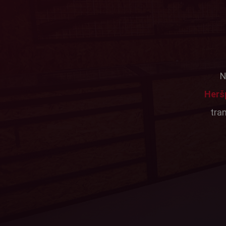
N
Herš
tra