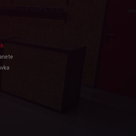
ch
tanete
ávka