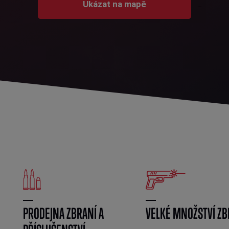
Ukázat na mapě
PRODEJNA ZBRANÍ A
VELKÉ MNOŽSTVÍ ZB