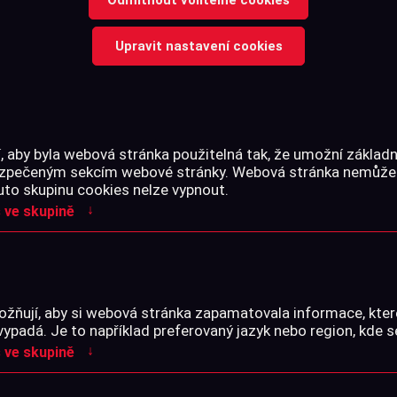
Upravit nastavení cookies
Celý text →
 aby byla webová stránka použitelná tak, že umožní základn
Cena s DPH
bezpečeným sekcím webové stránky. Webová stránka nemůže
uto skupinu cookies nelze vypnout.
↓
 ve skupině
-
+
ks
Skladem na prodejně
žňují, aby si webová stránka zapamatovala informace, kter
vypadá. Je to například preferovaný jazyk nebo region, kde s
↓
 ve skupině