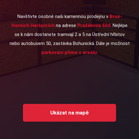
Navštivte osobně naši kamennou prodejnu v
Brně-
Horních Heršpicích
na adrese
Pražákova 50d
. Nejlépe
se k nám dostanete tramvají 2 a 5 na Ústřední hřbitov
nebo autobusem 50, zastávka Bohunická. Dále je možnost
parkování přímo v areálu
.
Ukázat na mapě