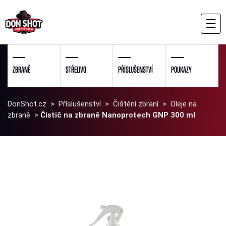
☰
ZBRANĚ
STŘELIVO
PŘÍSLUŠENSTVÍ
POUKAZY
DonShot.cz
>
Příslušenství
>
Čištění zbraní
>
Oleje na
zbraně
>
Čistič na zbraně Nanoprotech GNP 300 ml