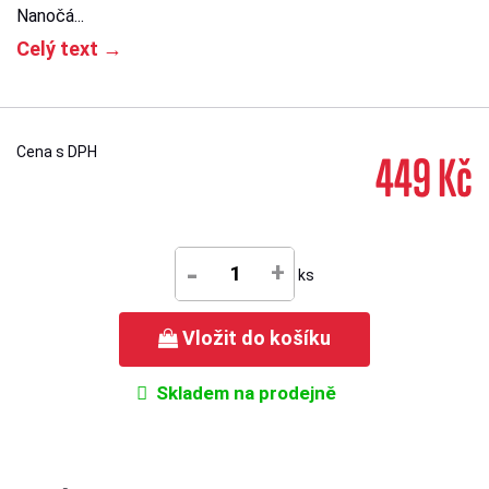
Nanočá...
Celý text →
Cena s DPH
449 Kč
-
+
ks
Vložit do košíku
Skladem na prodejně