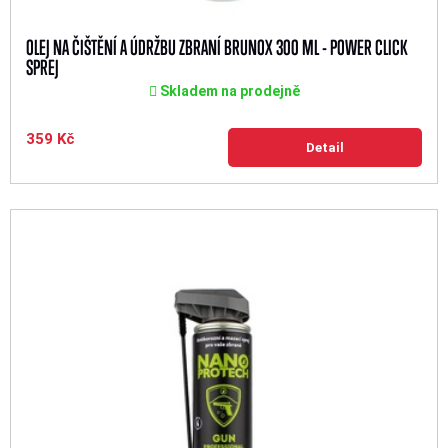
OLEJ NA ČIŠTĚNÍ A ÚDRŽBU ZBRANÍ BRUNOX 300 ML - POWER CLICK
SPREJ
Skladem na prodejně
359 Kč
Detail