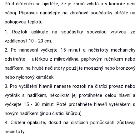
Před čištěním se ujistěte, že je zbraň vybitá a v komoře není
náboj. Přípravek nanášejte na zbraňové součástky ohřáté na
pokojovou teplotu.
1. Roztok aplikujte na součástky souvislou vrstvou ze
vzdálenost 10 - 20 cm.
2. Po nanesení vyčkejte 15 minut a nečistoty mechanicky
odstraňte – utěrkou z mikrovlákna, papírovým ručníkem nebo
hadříkem, na hrubé nečistoty použijte mosazný nebo bronzový
nebo nylonový kartáček.
3. Pro vyčištění hlavně naneste roztok na čistící provaz nebo
vytěrák s hadříkem, několikrát jej protáhněte celou hlavní a
vyčkejte 15 - 30 minut. Poté protáhněte hlaveň vytěrákem s
novým hadříkem (jinou čisticí šňůrou).
4. Čištění opakujte, dokud na čistících pomůckách zůstávají
nečistoty.