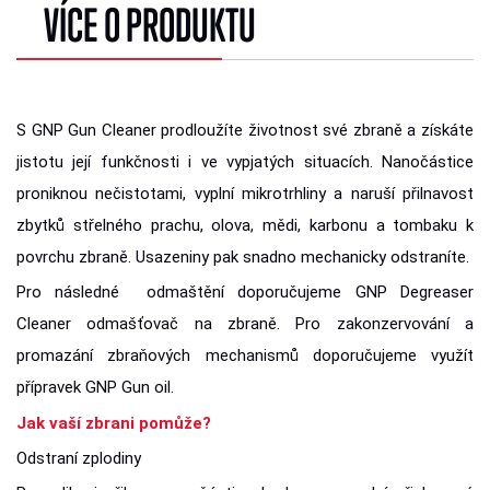
VÍCE O PRODUKTU
S GNP Gun Cleaner prodloužíte životnost své zbraně a získáte
jistotu její funkčnosti i ve vypjatých situacích. Nanočástice
proniknou nečistotami, vyplní mikrotrhliny a naruší přilnavost
zbytků střelného prachu, olova, mědi, karbonu a tombaku k
povrchu zbraně. Usazeniny pak snadno mechanicky odstraníte.
Pro následné odmaštění doporučujeme GNP Degreaser
Cleaner odmašťovač na zbraně. Pro zakonzervování a
promazání zbraňových mechanismů doporučujeme využít
přípravek GNP Gun oil.
Jak vaší zbrani pomůže?
Odstraní zplodiny