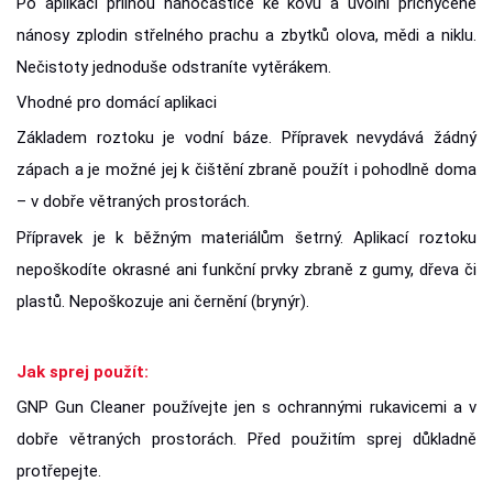
Po aplikaci přilnou nanočástice ke kovu a uvolní přichycené
nánosy zplodin střelného prachu a zbytků olova, mědi a niklu.
Nečistoty jednoduše odstraníte vytěrákem.
Vhodné pro domácí aplikaci
Základem roztoku je vodní báze. Přípravek nevydává žádný
zápach a je možné jej k čištění zbraně použít i pohodlně doma
– v dobře větraných prostorách.
Přípravek je k běžným materiálům šetrný. Aplikací roztoku
nepoškodíte okrasné ani funkční prvky zbraně z gumy, dřeva či
plastů. Nepoškozuje ani černění (brynýr).
Jak sprej použít:
GNP Gun Cleaner používejte jen s ochrannými rukavicemi a v
dobře větraných prostorách. Před použitím sprej důkladně
protřepejte.