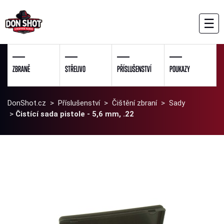
☰
ZBRANĚ
STŘELIVO
PŘÍSLUŠENSTVÍ
POUKAZY
DonShot.cz
>
Příslušenství
>
Čištění zbraní
>
Sady
>
Čistící sada pistole - 5,6 mm, .22