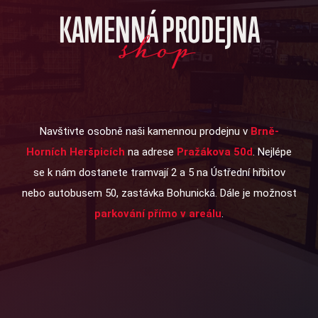
KAMENNÁ PRODEJNA
shop
Navštivte osobně naši kamennou prodejnu v
Brně-
Horních Heršpicích
na adrese
Pražákova 50d
. Nejlépe
se k nám dostanete tramvají 2 a 5 na Ústřední hřbitov
nebo autobusem 50, zastávka Bohunická. Dále je možnost
parkování přímo v areálu
.