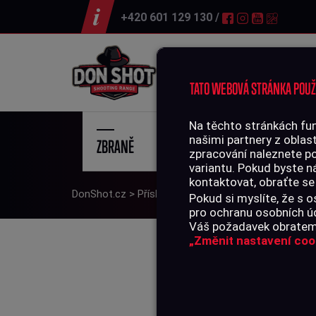
+420 601 129 130 /
Střelnice
TATO WEBOVÁ STRÁNKA POUŽ
Na těchto stránkách fun
našimi partnery z oblast
ZBRANĚ
STŘE
zpracování naleznete p
variantu. Pokud byste n
kontaktovat, obraťte se
DonShot.cz
>
Příslušenství
>
Svítilny
>
Guard Troope
Pokud si myslíte, že s
pro ochranu osobních úd
Váš požadavek obratem 
„Změnit nastavení coo