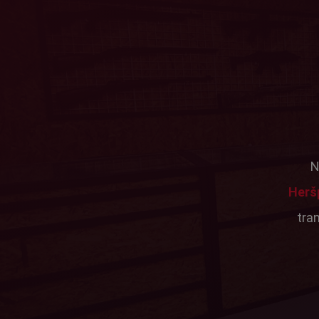
N
Herš
tra