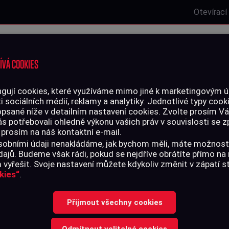
Otevírací
Laserová střelnice
Zbrojní oprávnění
Kurzy
Služby
ÍVÁ COOKIES
gují cookies, které využíváme mimo jiné k marketingovým úč
i sociálních médií, reklamy a analytiky. Jednotlivé typy cook
LIVO
PŘÍSLUŠENSTVÍ
opsané níže v detailním nastavení cookies. Zvolte prosím V
ás potřebovali ohledně výkonu vašich práv v souvislosti se
 prosím na náš kontaktní e-mail.
r R multifunkční led svítilna
 osobními údaji nenakládáme, jak bychom měli, máte možnost
ajů. Budeme však rádi, pokud se nejdříve obrátíte přímo n
vyřešit. Svoje nastavení můžete kdykoliv změnit v zápatí 
kies“
.
GUARD TROOPE
Přijmout všechny cookies
MULTIFUNKČNÍ
Odmítnout volitelné cookies