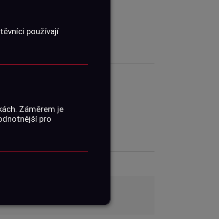
ěvníci používají
01010054
nkách. Záměrem je
hodnotnější pro
ŽENÍ