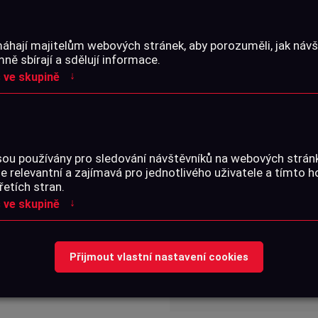
áhají majitelům webových stránek, aby porozuměli, jak návšt
PARAMETRY
ě sbírají a sdělují informace.
↓
 ve skupině
Katalogové číslo:
sou používány pro sledování návštěvníků na webových strá
je relevantní a zajímavá pro jednotlivého uživatele a tímto 
SOUBORY KE STA
řetích stran.
↓
 ve skupině
Přijmout vlastní nastavení cookies
Žádné soubory