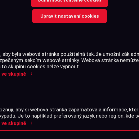
Upravit nastavení cookies
Celý text →
 aby byla webová stránka použitelná tak, že umožní základn
Cena s DPH
bezpečeným sekcím webové stránky. Webová stránka nemůže
uto skupinu cookies nelze vypnout.
↓
 ve skupině
-
+
ks
Skladem na prodejně
žňují, aby si webová stránka zapamatovala informace, kter
vypadá. Je to například preferovaný jazyk nebo region, kde s
↓
 ve skupině