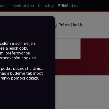
 doba
Ceník služeb
Kontakty
Přihlásit se
E-shop
Rezervace
Prázdný košík
elům a sdílíme je s
ies a jejich dobu
POUKAZY
ámi preferovanou
 zpracováním cookies
 podat stížnost u Úřadu
a nás a budeme tak moct
stránky pomocí odkazu
R R
 LED SVÍTILNA