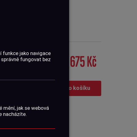
í funkce jako navigace
4 675 Kč
 správně fungovat bez
Vložit do košíku
é mění, jak se webová
e nacházíte.