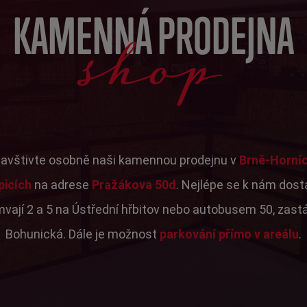
shop
KAMENNÁ PRODEJNA
avštivte osobně naši kamennou prodejnu v
Brně-Horní
picích
na adrese
Pražákova 50d
. Nejlépe se k nám dos
mvají 2 a 5 na Ústřední hřbitov nebo autobusem 50, zast
Bohunická. Dále je možnost
parkování přímo v areálu
.