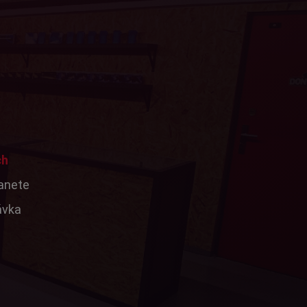
ch
tanete
ávka