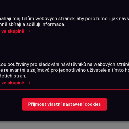
PARAMETRY
áhají majitelům webových stránek, aby porozuměli, jak návšt
ě sbírají a sdělují informace.
↓
 ve skupině
že 12 mm / .44 / .45
Katalogové číslo:
braně.
SOUBORY KE STA
sou používány pro sledování návštěvníků na webových strá
je relevantní a zajímavá pro jednotlivého uživatele a tímto 
řetích stran.
↓
 ve skupině
Žádné soubory
Přijmout vlastní nastavení cookies