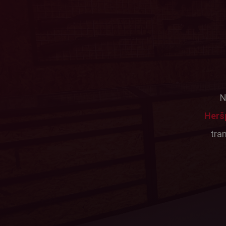
N
Herš
tra