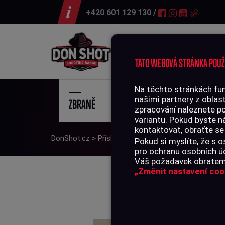
+420 601 129 130 /
Střelnice
TATO WEBOVÁ STRÁNKA POUŽ
Na těchto stránkách fun
našimi partnery z oblast
ZBRANĚ
STŘE
zpracování naleznete p
variantu. Pokud byste n
kontaktovat, obraťte se
DonShot.cz
>
Příslušenství
>
Čištění zbraní
>
Kartáč
Pokud si myslíte, že s
pro ochranu osobních úd
Váš požadavek obratem 
„Změnit nastavení coo