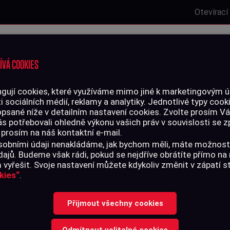
Otevírací
Laserová střelnice
Zbrojní oprávnění
Kurzy
Služby
ÍVÁ COOKIES
gují cookies, které využíváme mimo jiné k marketingovým úč
i sociálních médií, reklamy a analytiky. Jednotlivé typy cook
LIVO
PŘÍSLUŠENSTVÍ
opsané níže v detailním nastavení cookies. Zvolte prosím V
ás potřebovali ohledně výkonu vašich práv v souvislosti se
 prosím na náš kontaktní e-mail.
ky
>
Kartáček bronz - 12 mm, .44, .45, vnější 8/32"
 osobními údaji nenakládáme, jak bychom měli, máte možnost
ajů. Budeme však rádi, pokud se nejdříve obrátíte přímo n
vyřešit. Svoje nastavení můžete kdykoliv změnit v zápatí 
kies“
.
KARTÁČEK BRO
Přijmout všechny cookies
.44, .45, VNĚJ
Odmítnout volitelné cookies