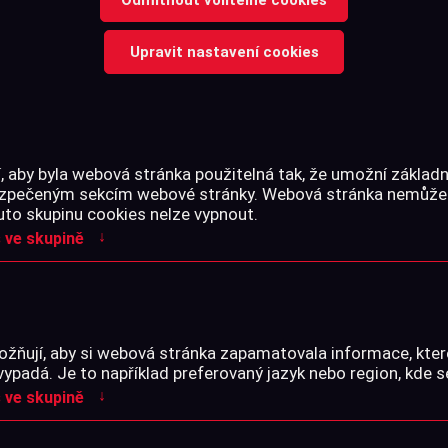
Upravit nastavení cookies
Bronzový kartáček pro čištěn
Univerzální použití pro krátk
 aby byla webová stránka použitelná tak, že umožní základn
bezpečeným sekcím webové stránky. Webová stránka nemůže
uto skupinu cookies nelze vypnout.
Cena s DPH
↓
 ve skupině
-
+
ks
žňují, aby si webová stránka zapamatovala informace, kter
vypadá. Je to například preferovaný jazyk nebo region, kde s
Skladem na prodejně
↓
 ve skupině