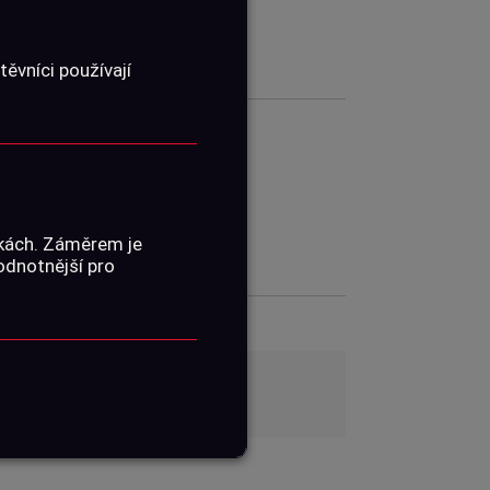
ěvníci používají
01060076
ŽENÍ
nkách. Záměrem je
hodnotnější pro