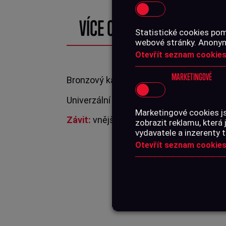
VÍCE O PRODUKTU
Statistické cookies pom
webové stránky. Anonymn
Otevřít seznam cookies
MARKETINGOVÉ
Bronzový kartáček pro čištění zbraní rá
Univerzální použití pro krátké i dlouhé z
Marketingové cookies j
Závit:
vnější 8/32"
zobrazit reklamu, která 
vydavatele a inzerenty t
Otevřít seznam cookies