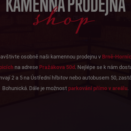
shop
KAMENNÁ PRODEJNA
avštivte osobně naši kamennou prodejnu v
Brně-Horní
picích
na adrese
Pražákova 50d
. Nejlépe se k nám dos
mvají 2 a 5 na Ústřední hřbitov nebo autobusem 50, zast
Bohunická. Dále je možnost
parkování přímo v areálu
.