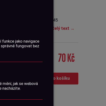
í zbraní ráže 12 mm / .44 / .45
é i dlouhé zbraně.
Závit:
vn...
Celý text →
í funkce jako navigace
 správně fungovat bez
70 Kč
Vložit do košíku
é mění, jak se webová
e nacházíte.