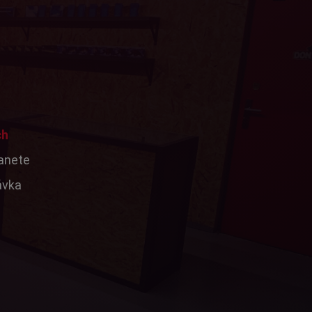
ch
tanete
ávka