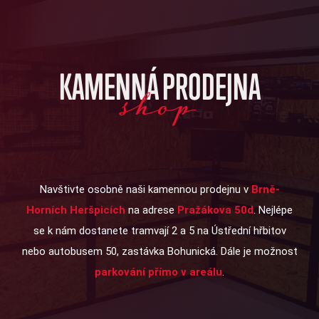
KAMENNÁ PRODEJNA
shop
Navštivte osobně naši kamennou prodejnu v
Brně-
Horních Heršpicích
na adrese
Pražákova 50d
. Nejlépe
se k nám dostanete tramvají 2 a 5 na Ústřední hřbitov
nebo autobusem 50, zastávka Bohunická. Dále je možnost
parkování přímo v areálu
.