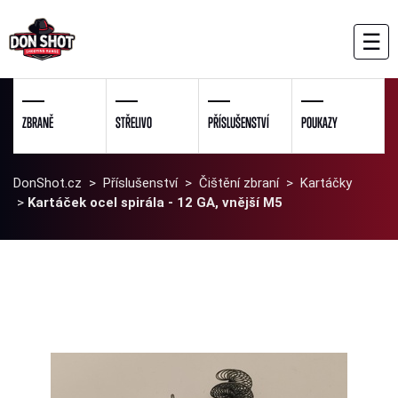
☰
ZBRANĚ
STŘELIVO
PŘÍSLUŠENSTVÍ
POUKAZY
DonShot.cz
>
Příslušenství
>
Čištění zbraní
>
Kartáčky
>
Kartáček ocel spirála - 12 GA, vnější M5