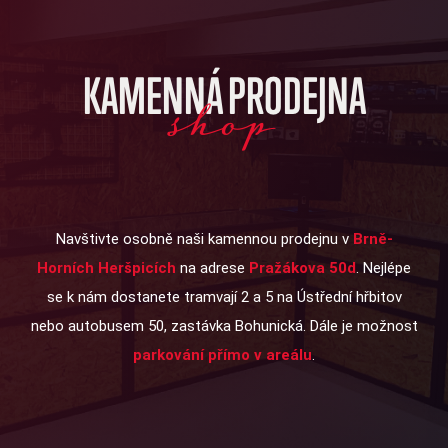
KAMENNÁ PRODEJNA
shop
Navštivte osobně naši kamennou prodejnu v
Brně-
Horních Heršpicích
na adrese
Pražákova 50d
. Nejlépe
se k nám dostanete tramvají 2 a 5 na Ústřední hřbitov
nebo autobusem 50, zastávka Bohunická. Dále je možnost
parkování přímo v areálu
.