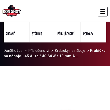
☰
ZBRANĚ
STŘELIVO
PŘÍSLUŠENSTVÍ
POUKAZY
DonShot.cz
>
Příslušenství
>
Krabičky na náboje
>
Krabička
na náboje - 45 Auto / 40 S&W / 10 mm A...