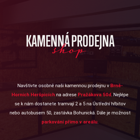
KAMENNÁ PRODEJNA
shop
Navštivte osobně naši kamennou prodejnu v
Brně-
Horních Heršpicích
na adrese
Pražákova 50d
. Nejlépe
se k nám dostanete tramvají 2 a 5 na Ústřední hřbitov
nebo autobusem 50, zastávka Bohunická. Dále je možnost
parkování přímo v areálu
.