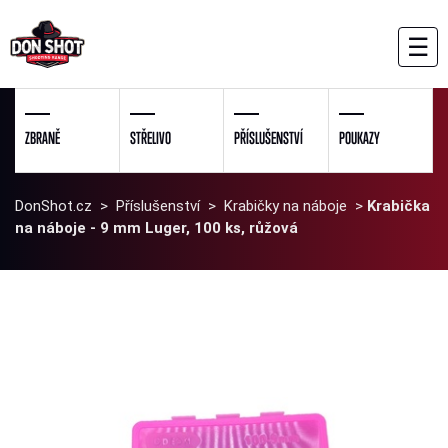
☰
ZBRANĚ
STŘELIVO
PŘÍSLUŠENSTVÍ
POUKAZY
DonShot.cz
>
Příslušenství
>
Krabičky na náboje
>
Krabička
na náboje - 9 mm Luger, 100 ks, růžová