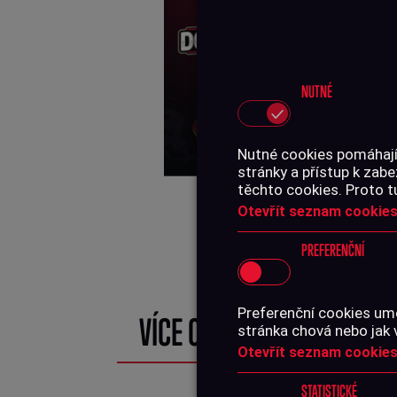
NUTNÉ
Nutné cookies pomáhají,
stránky a přístup k za
Prodej ukončen
těchto cookies. Proto t
Prodej ukončen
Otevřít seznam cookies
PREFERENČNÍ
Preferenční cookies umo
VÍCE O PRODUKTU
stránka chová nebo jak 
Otevřít seznam cookies
STATISTICKÉ