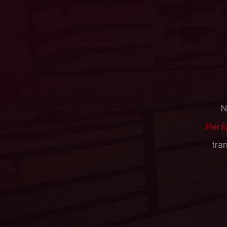
N
Herš
tra