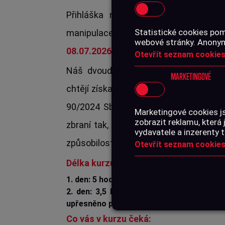
Přihláška na přípravný kurz k získá
Statistické cookies pom
manipulace se zbraní dle zákona č
webové stránky. Anonymn
08.07.2026 a 09.07.2026.
Otevřít seznam cookies
Náš dvoudenní přípravný kurz je ur
MARKETINGOVÉ
chtějí získat zbrojní oprávnění podle n
90/2024 Sb. Soustředíme se na prakt
Marketingové cookies j
zobrazit reklamu, která 
zbraní tak, aby byli účastníci plně při
vydavatele a inzerenty t
způsobilosti.
Otevřít seznam cookies
Délka kurzu:
1. den: 5 hodin - 08.07.2026, 15:00-20:00
2. den: 3,5 hodiny - 09.07.2026, 15:00-1
upřesněno před začátkem kurzu
Co vás v kurzu čeká: