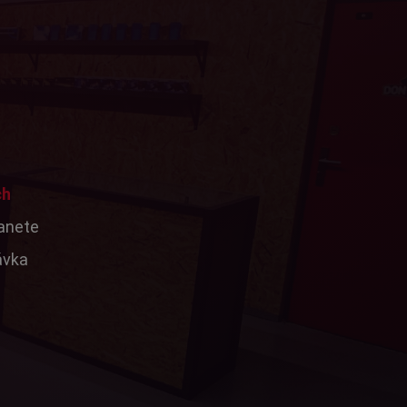
ch
tanete
ávka