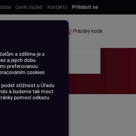
 doba
Ceník služeb
Kontakty
Přihlásit se
E-shop
Rezervace
Prázdný košík
elům a sdílíme je s
ies a jejich dobu
POUKAZY
ámi preferovanou
 zpracováním cookies
 podat stížnost u Úřadu
a nás a budeme tak moct
stránky pomocí odkazu
LACE SE
9.07.2026