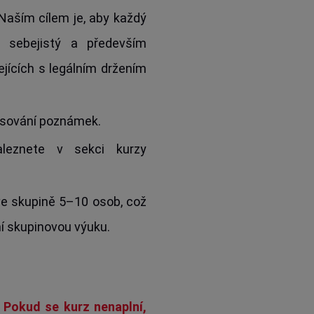
 Naším cílem je, aby každý
, sebejistý a především
jících s legálním držením
isování poznámek.
leznete v sekci kurzy
 ve skupině 5–10 osob, což
ní skupinovou výuku.
 Pokud se kurz nenaplní,