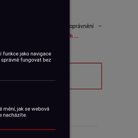
kurz k získání zbrojního oprávnění –
kona č. 90/2024 Sb.,
ve dnech ...
í funkce jako navigace
 správně fungovat bez
dej ukončen.
é mění, jak se webová
e nacházíte.