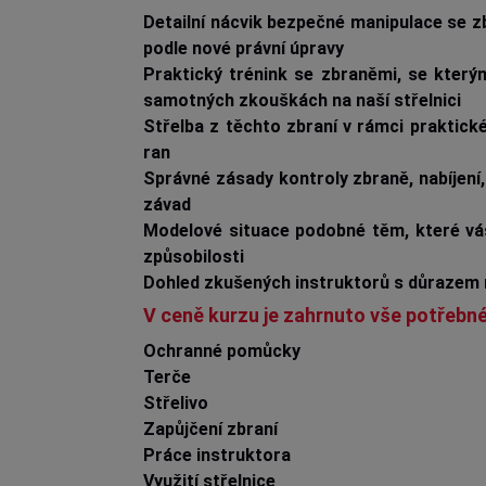
Detailní nácvik bezpečné manipulace se z
podle nové právní úpravy
Praktický trénink se zbraněmi, se kterým
samotných zkouškách na naší střelnici
Střelba z těchto zbraní v rámci praktick
ran
Správné zásady kontroly zbraně, nabíjení, 
závad
Modelové situace podobné těm, které vá
způsobilosti
Dohled zkušených instruktorů s důrazem
V ceně kurzu je zahrnuto vše potřebné
Ochranné pomůcky
Terče
Střelivo
Zapůjčení zbraní
Práce instruktora
Využití střelnice