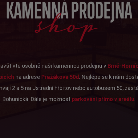
shop
KAMENNÁ PRODEJNA
avštivte osobně naši kamennou prodejnu v
Brně-Horní
picích
na adrese
Pražákova 50d
. Nejlépe se k nám dos
mvají 2 a 5 na Ústřední hřbitov nebo autobusem 50, zast
Bohunická. Dále je možnost
parkování přímo v areálu
.