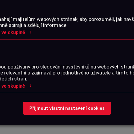
ní zbrojního oprávnění –
Katalogové číslo:
áhají majitelům webových stránek, aby porozuměli, jak návšt
. 90/2024 Sb.,
ve dnech
Termín konání kurzu:
ě sbírají a sdělují informace.
↓
Místo konání:
 ve skupině
čen všem zájemcům, kteří
SOUBORY KE STA
ového zákona o zbraních č.
ickou část manipulace se
sou používány pro sledování návštěvníků na webových strá
je relevantní a zajímavá pro jednotlivého uživatele a tímto 
praveni na zkoušku odborné
řetích stran.
↓
 ve skupině
Žádné soubory
Přijmout vlastní nastavení cookies
8:30 nebo 16:30-20:00 - bude