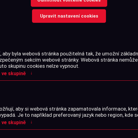
Upravit nastavení cookies
Přihláška na přípravný 
manipulace se zbraní dle zá
Celý text →
 aby byla webová stránka použitelná tak, že umožní základn
bezpečeným sekcím webové stránky. Webová stránka nemůže
uto skupinu cookies nelze vypnout.
↓
 ve skupině
Pro
žňují, aby si webová stránka zapamatovala informace, kter
PARAMETRY
vypadá. Je to například preferovaný jazyk nebo region, kde s
↓
 ve skupině