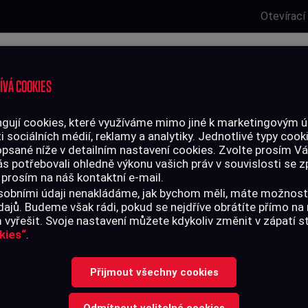
Otevírací
Laserová střelnice
Zbrojní oprávnění
Kurzy
Služby
ÍVÁ COOKIES
gují cookies, které využíváme mimo jiné k marketingovým úč
i sociálních médií, reklamy a analytiky. Jednotlivé typy cook
LIVO
PŘÍSLUŠENSTVÍ
opsané níže v detailním nastavení cookies. Zvolte prosím V
ás potřebovali ohledně výkonu vašich práv v souvislosti se
 prosím na náš kontaktní e-mail.
rávnění
>
Kurz manipulace se zbraní 08.-09.07.2026
 osobními údaji nenakládáme, jak bychom měli, máte možnost
ajů. Budeme však rádi, pokud se nejdříve obrátíte přímo n
vyřešit. Svoje nastavení můžete kdykoliv změnit v zápatí 
kies“
.
KURZ MANIPU
Přijmout všechny cookies
ZBRANÍ 08.-0
Odmítnout volitelné cookies