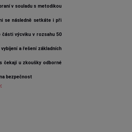
braní v souladu s metodikou
i se následně setkáte i při
é části výcviku v rozsahu 50
vybíjení a řešení základních
s čekají u zkoušky odborné
 na bezpečnost
: