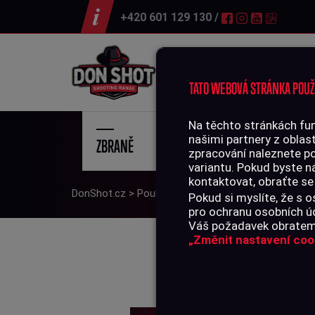
+420 601 129 130 /
Střelnice
TATO WEBOVÁ STRÁNKA POUŽ
Na těchto stránkách fun
našimi partnery z oblast
ZBRANĚ
STŘE
zpracování naleznete p
variantu. Pokud byste n
kontaktovat, obraťte se
DonShot.cz
>
Poukazy
>
Kurzy
>
Kurzy na zbrojní op
Pokud si myslíte, že s
pro ochranu osobních úd
Váš požadavek obratem 
„Změnit nastavení coo