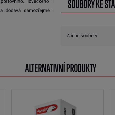
SOUBORY KE STA
sportovního, loveckého i
iva dodává samozřejmě i
Žádné soubory
ALTERNATIVNÍ PRODUKTY