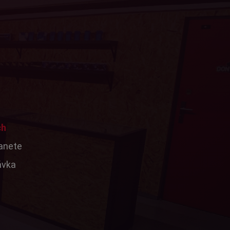
ch
tanete
ávka