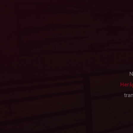
N
Herš
tra