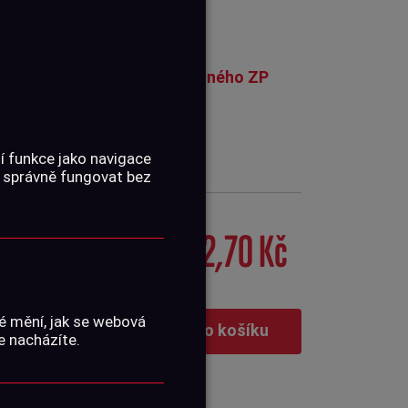
ých baleních, držitelům platného ZP
e s osobním...
Celý text →
í funkce jako navigace
 správně fungovat bez
2,70 Kč
é mění, jak se webová
Vložit do košíku
e nacházíte.