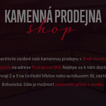
shop
KAMENNÁ PRODEJNA
avštivte osobně naši kamennou prodejnu v
Brně-Horní
picích
na adrese
Pražákova 50d
. Nejlépe se k nám dos
mvají 2 a 5 na Ústřední hřbitov nebo autobusem 50, zast
Bohunická. Dále je možnost
parkování přímo v areálu
.