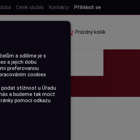
 doba
Ceník služeb
Kontakty
Přihlásit se
E-shop
Rezervace
Prázdný košík
elům a sdílíme je s
ies a jejich dobu
POUKAZY
ámi preferovanou
 zpracováním cookies
 podat stížnost u Úřadu
a nás a budeme tak moct
stránky pomocí odkazu
S&B HIGH
 2,6 G