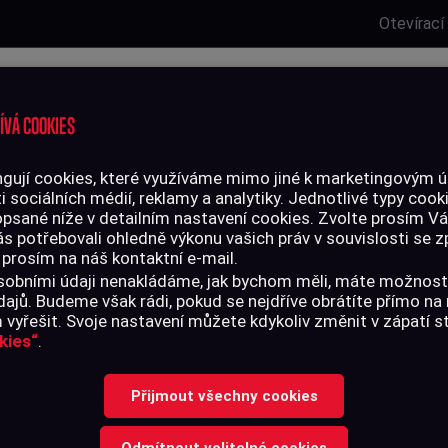
Otevírací
Laserová střelnice
Zbrojní oprávnění
Kurzy
Služby
ÍVÁ COOKIES
gují cookies, které využíváme mimo jiné k marketingovým úč
i sociálních médií, reklamy a analytiky. Jednotlivé typy cook
LIVO
PŘÍSLUŠENSTVÍ
opsané níže v detailním nastavení cookies. Zvolte prosím V
ás potřebovali ohledně výkonu vašich práv v souvislosti se
 prosím na náš kontaktní e-mail.
LR S&B High Velocity, LRN 2,6 g
 osobními údaji nenakládáme, jak bychom měli, máte možnost
ajů. Budeme však rádi, pokud se nejdříve obrátíte přímo n
vyřešit. Svoje nastavení můžete kdykoliv změnit v zápatí 
kies“
.
NÁBOJE 22 LR 
Přijmout všechny cookies
VELOCITY, LRN
Odmítnout volitelné cookies