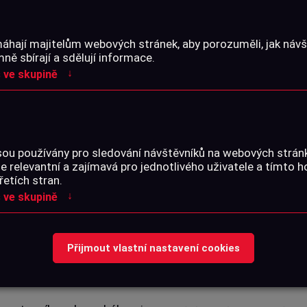
áhají majitelům webových stránek, aby porozuměli, jak návšt
PARAMETRY
ě sbírají a sdělují informace.
↓
 ve skupině
h, držitelům platného ZP
Katalogové číslo:
sou používány pro sledování návštěvníků na webových strá
Střelivo:
je relevantní a zajímavá pro jednotlivého uživatele a tímto 
řetích stran.
ím odběrem na prodejně
Ráže:
↓
 ve skupině
Typ střely:
s tradicí od roku 1825. Díky
Hmotnost střely:
Přijmout vlastní nastavení cookies
i jsou náboje S&B oblíbené
Obsah balení: