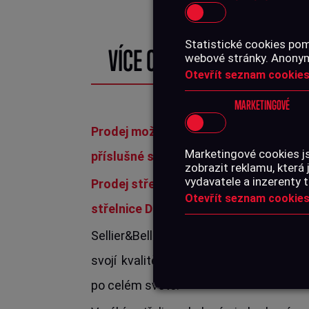
Statistické cookies pom
VÍCE O PRODUKTU
webové stránky. Anonymn
Otevřít seznam cookies
MARKETINGOVÉ
Prodej možný pouze po celých baleníc
Marketingové cookies j
příslušné skupiny.
zobrazit reklamu, která 
vydavatele a inzerenty t
Prodej střeliva možný pouze s osobn
Otevřít seznam cookies
střelnice Don Shot.
Sellier&Bellot je český výrobce střeliva 
svojí kvalitě, spolehlivosti a přesnost
po celém světě.