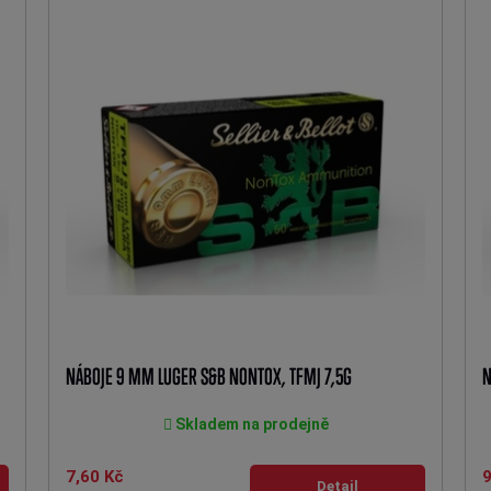
NÁBOJE 9 MM LUGER S&B NONTOX, TFMJ 7,5G
N
Skladem na prodejně
7,60 Kč
9
Detail