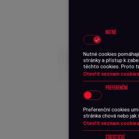
NUTNÉ
Nutné cookies pomáhají,
stránky a přístup k za
těchto cookies. Proto t
Otevřít seznam cookies
PREFERENČNÍ
Preferenční cookies umo
stránka chová nebo jak 
Otevřít seznam cookies
STATISTICKÉ