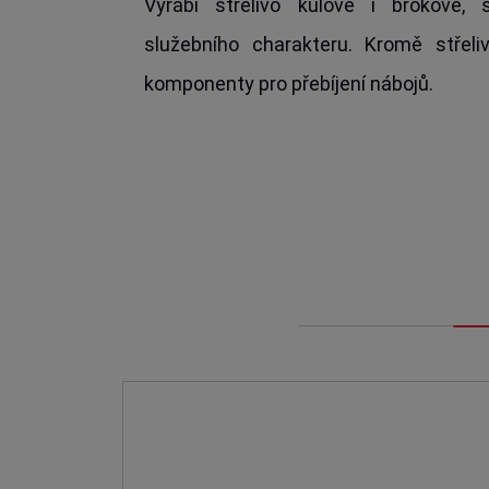
Vyrábí střelivo kulové i brokové, 
služebního charakteru. Kromě střel
komponenty pro přebíjení nábojů.