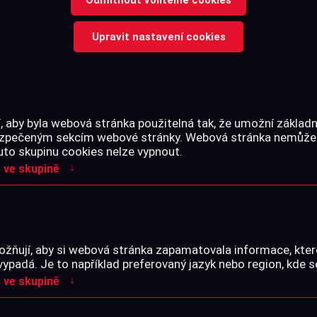
Upravit nastavení cookies
Prodej možný pouze po cel
příslušné skupiny.
Prodej střeliva možný pouz
 aby byla webová stránka použitelná tak, že umožní základn
bezpečeným sekcím webové stránky. Webová stránka nemůže
uto skupinu cookies nelze vypnout.
↓
 ve skupině
Cena s DPH
žňují, aby si webová stránka zapamatovala informace, kter
-
+
ks
vypadá. Je to například preferovaný jazyk nebo region, kde s
↓
 ve skupině
Skladem na prodejně