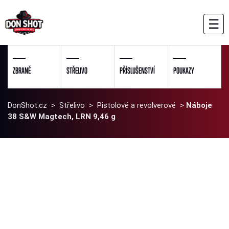
☰
ZBRANĚ
STŘELIVO
PŘÍSLUŠENSTVÍ
POUKAZY
DonShot.cz
>
Střelivo
>
Pistolové a revolverové
>
Náboje
38 S&W Magtech, LRN 9,46 g