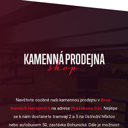
KAMENNÁ PRODEJNA
shop
Navštivte osobně naši kamennou prodejnu v
Brně-
Horních Heršpicích
na adrese
Pražákova 50d
. Nejlépe
se k nám dostanete tramvají 2 a 5 na Ústřední hřbitov
nebo autobusem 50, zastávka Bohunická. Dále je možnost