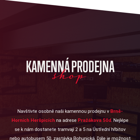
KAMENNÁ PRODEJNA
shop
Navštivte osobně naši kamennou prodejnu v
Brně-
Horních Heršpicích
na adrese
Pražákova 50d
. Nejlépe
se k nám dostanete tramvají 2 a 5 na Ústřední hřbitov
nebo autobusem 50, zastávka Bohunická. Dále je možnost