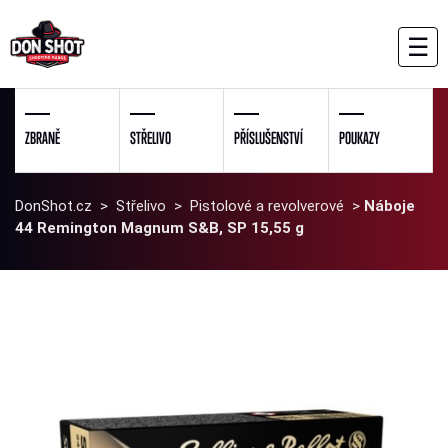
☰
ZBRANĚ
STŘELIVO
PŘÍSLUŠENSTVÍ
POUKAZY
DonShot.cz
>
Střelivo
>
Pistolové a revolverové
>
Náboje
44 Remington Magnum S&B, SP 15,55 g