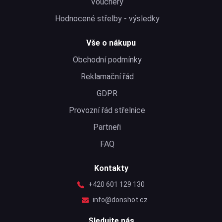
Vouchery
Hodnocené střelby - výsledky
Vše o nákupu
Obchodní podmínky
Reklamační řád
GDPR
Provozní řád střelnice
Partneři
FAQ
Kontakty
+420 601 129 130
info@donshot.cz
Sledujte nás