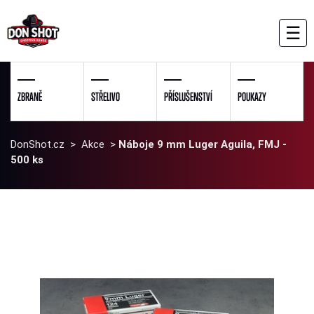
☰
ZBRANĚ
STŘELIVO
PŘÍSLUŠENSTVÍ
POUKAZY
DonShot.cz
>
Akce
>
Náboje 9 mm Luger Aguila, FMJ -
500 ks