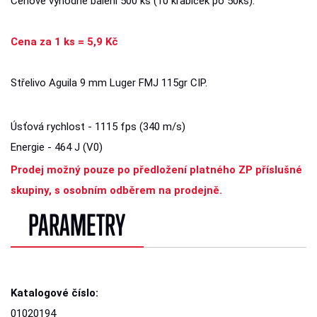
Cenově výhodné balení 500 ks (10 krabiček po 50ks).
Cena za 1 ks = 5,9 Kč
Střelivo Aguila 9 mm Luger FMJ 115gr CIP.
Úsťová rychlost - 1115 fps (340 m/s)
Energie - 464 J (V0)
Prodej možný pouze po předložení platného ZP příslušné
skupiny, s osobním odběrem na prodejně.
PARAMETRY
Katalogové číslo:
01020194