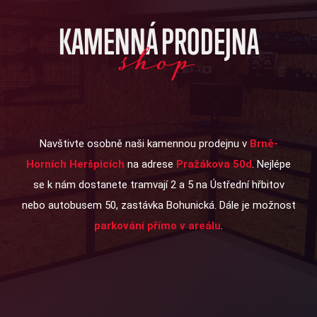
KAMENNÁ PRODEJNA
shop
Navštivte osobně naši kamennou prodejnu v
Brně-
Horních Heršpicích
na adrese
Pražákova 50d
. Nejlépe
se k nám dostanete tramvají 2 a 5 na Ústřední hřbitov
nebo autobusem 50, zastávka Bohunická. Dále je možnost
parkování přímo v areálu
.