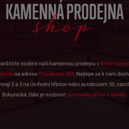
shop
KAMENNÁ PRODEJNA
avštivte osobně naši kamennou prodejnu v
Brně-Horní
picích
na adrese
Pražákova 50d
. Nejlépe se k nám dos
mvají 2 a 5 na Ústřední hřbitov nebo autobusem 50, zast
Bohunická. Dále je možnost
parkování přímo v areálu
.