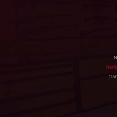
N
Herš
tra