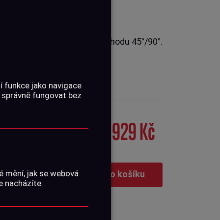
o AR-15 má volitelný úhel chodu 45°/90°.
vrchu má velice č...
í funkce jako navigace
 správně fungovat bez
929 Kč
é mění, jak se webová
Vložit do košíku
e nacházíte.