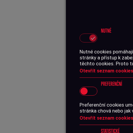
NUTNÉ
Nutné cookies pomáhají,
stránky a přístup k za
těchto cookies. Proto t
Otevřít seznam cookies
PREFERENČNÍ
Preferenční cookies umo
stránka chová nebo jak 
Otevřít seznam cookies
STATISTICKÉ