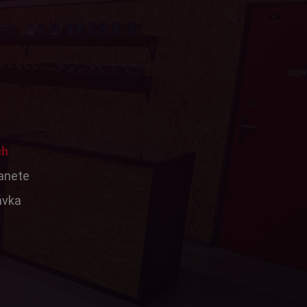
ch
tanete
ávka