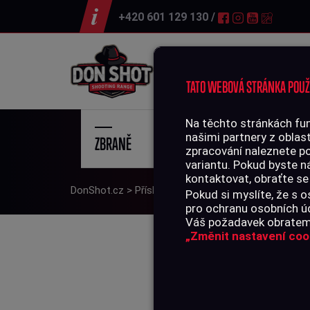
+420 601 129 130 /
Střelnice
TATO WEBOVÁ STRÁNKA POUŽ
Na těchto stránkách fun
našimi partnery z oblast
ZBRANĚ
STŘE
zpracování naleznete p
variantu. Pokud byste n
kontaktovat, obraťte se
DonShot.cz
>
Příslušenství
>
Doplňky AR-15
>
Obous
Pokud si myslíte, že s
pro ochranu osobních úd
Váš požadavek obratem 
„Změnit nastavení coo