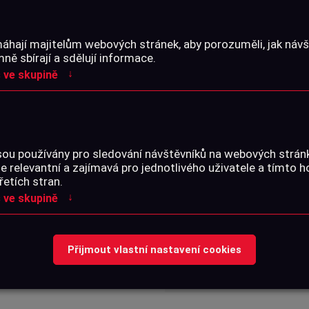
áhají majitelům webových stránek, aby porozuměli, jak návšt
PARAMETRY
ě sbírají a sdělují informace.
↓
 ve skupině
 má volitelný úhel chodu
Katalogové číslo:
ovrchu má velice čistý a
sou používány pro sledování návštěvníků na webových strá
je relevantní a zajímavá pro jednotlivého uživatele a tímto 
SOUBORY KE STA
maximální bezpečnost při
řetích stran.
↓
 ve skupině
binaci hliník/ocel. Změna
Přijmout vlastní nastavení cookies
 pojistky.
Žádné soubory