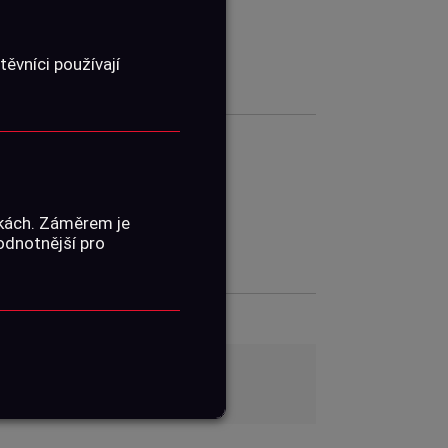
ěvníci používají
01060666
nkách. Záměrem je
hodnotnější pro
ŽENÍ