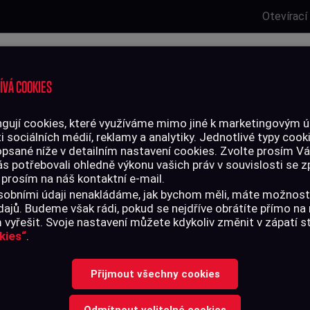
Otevírací
Laserová střelnice
Zbrojní oprávnění
Kurzy
Služby
ÍVÁ COOKIES
gují cookies, které využíváme mimo jiné k marketingovým úč
i sociálních médií, reklamy a analytiky. Jednotlivé typy cook
LIVO
PŘÍSLUŠENSTVÍ
opsané níže v detailním nastavení cookies. Zvolte prosím V
ás potřebovali ohledně výkonu vašich práv v souvislosti se
 prosím na náš kontaktní e-mail.
tranná pojistka AR-15 45°/90° UTG, modrá
 osobními údaji nenakládáme, jak bychom měli, máte možnost
ajů. Budeme však rádi, pokud se nejdříve obrátíte přímo n
vyřešit. Svoje nastavení můžete kdykoliv změnit v zápatí 
kies“
.
OBOUSTRANNÁ 
Přijmout všechny cookies
15 45°/90° U
Odmítnout volitelné cookies