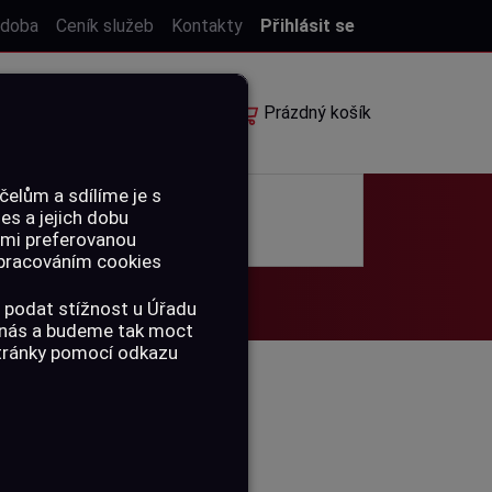
 doba
Ceník služeb
Kontakty
Přihlásit se
E-shop
Rezervace
Prázdný košík
elům a sdílíme je s
ies a jejich dobu
POUKAZY
ámi preferovanou
 zpracováním cookies
 podat stížnost u Úřadu
a nás a budeme tak moct
stránky pomocí odkazu
POJISTKA AR-
TG, MODRÁ