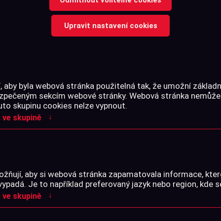
Upravit nastavení cookies
Oboustranná pojistka UTG pr
Díky specificky hladkému po
Celý text →
 aby byla webová stránka použitelná tak, že umožní základn
bezpečeným sekcím webové stránky. Webová stránka nemůže
uto skupinu cookies nelze vypnout.
↓
 ve skupině
Cena s DPH
-
+
žňují, aby si webová stránka zapamatovala informace, kter
ks
vypadá. Je to například preferovaný jazyk nebo region, kde s
↓
 ve skupině
Skladem na prodejně