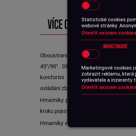
Statistické cookies pom
VÍCE O PRODUKTU
webové stránky. Anonymn
Otevřít seznam cookies
MARKETINGOVÉ
Oboustranná pojistka UTG pro AR-15
45°/90°. Díky specificky hladkému p
Marketingové cookies j
zobrazit reklamu, která 
komfortní chod a přitom zajišťuje 
vydavatele a inzerenty t
Otevřít seznam cookies
ovládání zbraně.
Hmatníky pojistky jsou vyrobeny v kom
kroku pojistky se provádí otočením čepu
Hmarníky v modré povrchové úpravě.