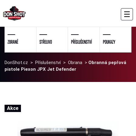
☰
ZBRANĚ
STŘELIVO
PŘÍSLUŠENSTVÍ
POUKAZY
DonShot.cz
>
Příslušenství
>
Obrana
>
Obranná pepřová
pistole Piexon JPX Jet Defender
Akce