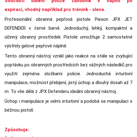
Součástí balení pouze zásobník s náplní po
expiraci, vhodný například pro trénink - sleva.
Profesionální obranná pepřová pistole Piexon JPX JET
DEFENDER v černé barvě. Jednoduchý, lehký, kompaktní a
účinný obranný prostředek. Pistole umožňuje 2 samostatné
výstřely gelové pepřové náplně.
Tento obranný nástroj vznikl jako reakce na stále se zvyšující
poptávku po obranných prostředcích bez vážných následků pro
využití zejména složkami policie. Jednoduchá intuitivní
manipulace, možnost přebíjení, jistý úchop a dlouhý dosah až 7
m. To vše dělá z JPX Defenderu ideální obranný nástroj.
Úchop i manipulace je velmi intuitivní a podobá se manipulaci s
běžnou pistolí.
Způsobuje: