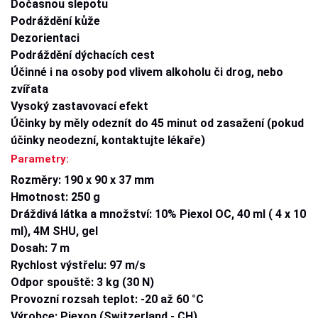
Dočasnou slepotu
Podráždění kůže
Dezorientaci
Podráždění dýchacích cest
Účinné i na osoby pod vlivem alkoholu či drog, nebo
zvířata
Vysoký zastavovací efekt
Účinky by měly odeznít do 45 minut od zasažení (pokud
účinky neodezní, kontaktujte lékaře)
Parametry:
Rozměry: 190 x 90 x 37 mm
Hmotnost: 250 g
Dráždivá látka a množství: 10% Piexol OC, 40 ml ( 4 x 10
ml), 4M SHU, gel
Dosah: 7 m
Rychlost výstřelu: 97 m/s
Odpor spouště: 3 kg (30 N)
Provozní rozsah teplot: -20 až 60 °C
Výrobce: Piexon (Switzerland - CH)