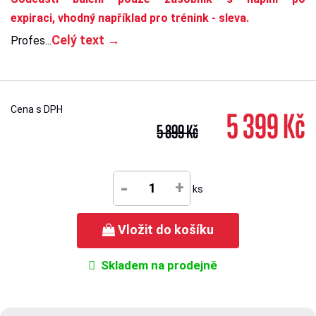
expiraci, vhodný například pro trénink - sleva.
Celý text →
Profes...
Cena s DPH
5 399 Kč
5 899 Kč
-
+
ks
Vložit do košíku
Skladem na prodejně