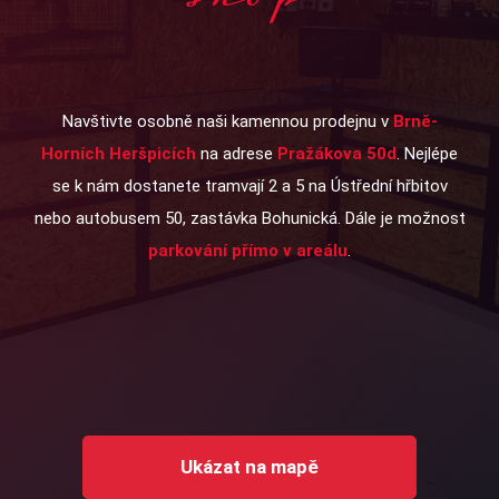
shop
Navštivte osobně naši kamennou prodejnu v
Brně-
Horních Heršpicích
na adrese
Pražákova 50d
. Nejlépe
se k nám dostanete tramvají 2 a 5 na Ústřední hřbitov
nebo autobusem 50, zastávka Bohunická. Dále je možnost
parkování přímo v areálu
.
Ukázat na mapě