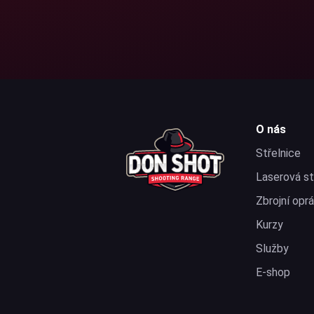
O nás
Střelnice
Laserová st
Zbrojní opr
Kurzy
Služby
E-shop