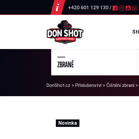
+420 601 129 130 /
St
ZBRANĚ
DonShot.cz
>
Příslušenství
>
Čištění zbraní
Novinka