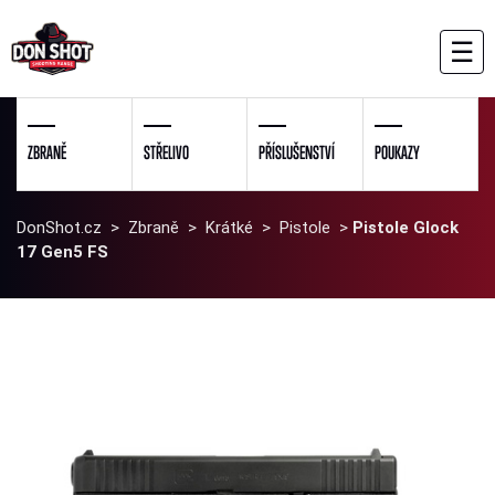
☰
ZBRANĚ
STŘELIVO
PŘÍSLUŠENSTVÍ
POUKAZY
DonShot.cz
>
Zbraně
>
Krátké
>
Pistole
>
Pistole Glock
17 Gen5 FS