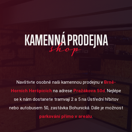
KAMENNÁ PRODEJNA
shop
Navštivte osobně naši kamennou prodejnu v
Brně-
Horních Heršpicích
na adrese
Pražákova 50d
. Nejlépe
se k nám dostanete tramvají 2 a 5 na Ústřední hřbitov
nebo autobusem 50, zastávka Bohunická. Dále je možnost
parkování přímo v areálu
.