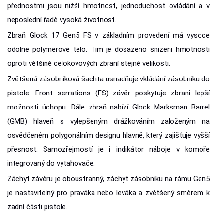
přednostmi jsou nižší hmotnost, jednoduchost ovládání a v
neposlední řadě vysoká životnost.
Zbraň Glock 17 Gen5 FS v základním provedení má vysoce
odolné polymerové tělo. Tím je dosaženo snížení hmotnosti
oproti většině celokovových zbraní stejné velikosti.
Zvětšená zásobníková šachta usnadňuje vkládání zásobníku do
pistole. Front serrations (FS) závěr poskytuje zbrani lepší
možnosti úchopu. Dále zbraň nabízí Glock Marksman Barrel
(GMB) hlaveň s vylepšeným drážkováním založeným na
osvědčeném polygonálním designu hlavně, který zajišťuje vyšší
přesnost. Samozřejmostí je i indikátor náboje v komoře
integrovaný do vytahovače.
Záchyt závěru je oboustranný, záchyt zásobníku na rámu Gen5
je nastavitelný pro praváka nebo leváka a zvětšený směrem k
zadní části pistole.