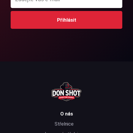
Přihlásit
O nás
Střelnice