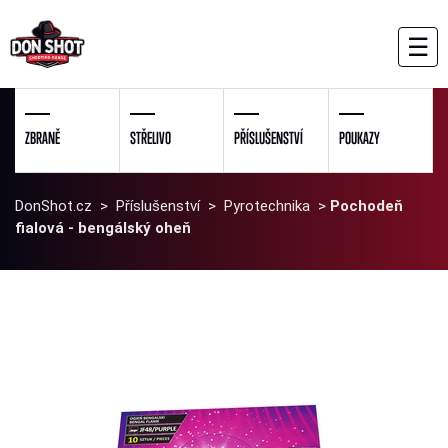
☰
ZBRANĚ
STŘELIVO
PŘÍSLUŠENSTVÍ
POUKAZY
DonShot.cz
>
Příslušenství
>
Pyrotechnika
>
Pochodeň
fialová - bengálský oheň