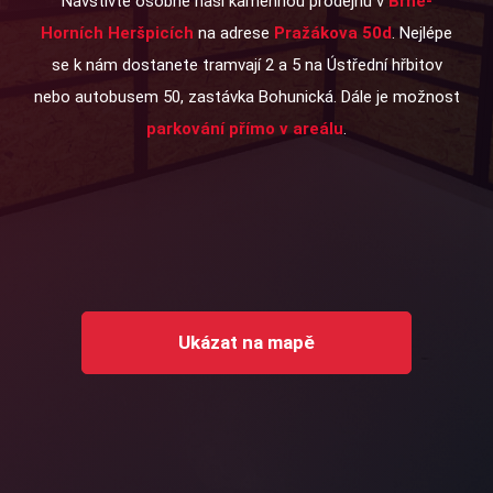
Navštivte osobně naši kamennou prodejnu v
Brně-
Horních Heršpicích
na adrese
Pražákova 50d
. Nejlépe
se k nám dostanete tramvají 2 a 5 na Ústřední hřbitov
nebo autobusem 50, zastávka Bohunická. Dále je možnost
parkování přímo v areálu
.
Ukázat na mapě