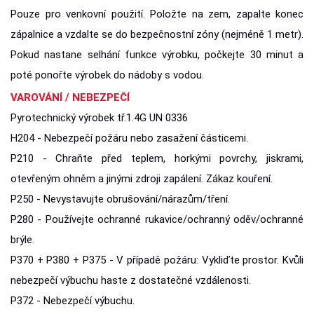
Pouze pro venkovní použití. Položte na zem, zapalte konec
zápalnice a vzdalte se do bezpečnostní zóny (nejméně 1 metr).
Pokud nastane selhání funkce výrobku, počkejte 30 minut a
poté ponořte výrobek do nádoby s vodou.
VAROVÁNÍ / NEBEZPEČÍ
Pyrotechnický výrobek tř.1.4G UN 0336
H204 - Nebezpečí požáru nebo zasažení částicemi.
P210 - Chraňte před teplem, horkými povrchy, jiskrami,
otevřeným ohněm a jinými zdroji zapálení. Zákaz kouření.
P250 - Nevystavujte obrušování/nárazům/tření.
P280 - Používejte ochranné rukavice/ochranný oděv/ochranné
brýle.
P370 + P380 + P375 - V případě požáru: Vykliďte prostor. Kvůli
nebezpečí výbuchu haste z dostatečné vzdálenosti.
P372 - Nebezpečí výbuchu.