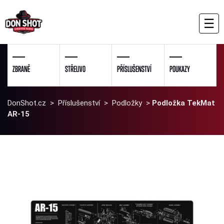
☰
ZBRANĚ
STŘELIVO
PŘÍSLUŠENSTVÍ
POUKAZY
DonShot.cz
>
Příslušenství
>
Podložky
>
Podložka TekMat
AR-15