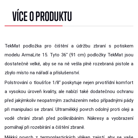
VÍCE O PRODUKTU
TekMat podložka pro čištění a údržbu zbraní s potiskem
modelu ArmaLite 15. Tyto 36" (91 cm) podložky TekMat jsou
dostatečně velké, aby se na ně vešla plně rozebraná pistole a
zbylo místo na nářadí a příslušenství.
Polstrování o tloušťce 1/8" poskytuje nejen prvotřídní komfort
a vysokou úroveň kvality, ale nabízí také dodatečnou ochranu
před jakýmkoliv neopatrným zacházením nebo případnými pády
při manipulaci se zbraní. Ultraměkký povrch odolný proti oleji a
vodě chrání zbraň před poškrábáním. Nákresy a vyobrazení
pomáhají při rozebírání a čištění zbraně.
Měkký povrch z termoplastických vláken zajistí, aby se vaše