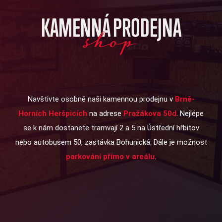
KAMENNÁ PRODEJNA
shop
Navštivte osobně naši kamennou prodejnu v
Brně-
Horních Heršpicích
na adrese
Pražákova 50d
. Nejlépe
se k nám dostanete tramvají 2 a 5 na Ústřední hřbitov
nebo autobusem 50, zastávka Bohunická. Dále je možnost
parkování přímo v areálu
.