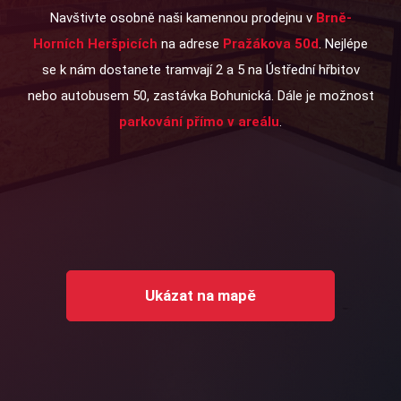
Navštivte osobně naši kamennou prodejnu v
Brně-
Horních Heršpicích
na adrese
Pražákova 50d
. Nejlépe
se k nám dostanete tramvají 2 a 5 na Ústřední hřbitov
nebo autobusem 50, zastávka Bohunická. Dále je možnost
parkování přímo v areálu
.
Ukázat na mapě