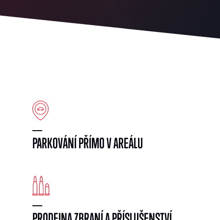
PARKOVÁNÍ PŘÍMO V AREÁLU
PRODEJNA ZBRANÍ A PŘÍSLUŠENSTVÍ