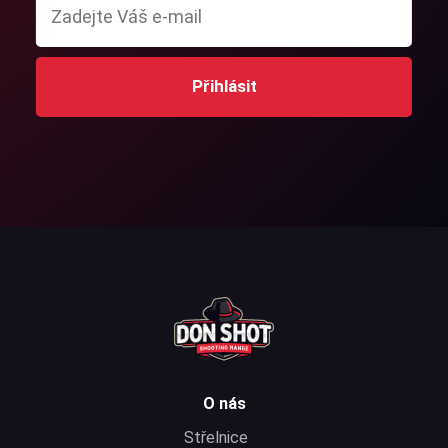
Přihlásit
O nás
Střelnice