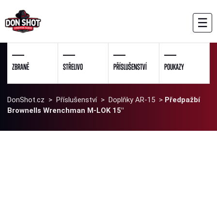
☰
ZBRANĚ
STŘELIVO
PŘÍSLUŠENSTVÍ
POUKAZY
DonShot.cz
>
Příslušenství
>
Doplňky AR-15
>
Předpažbí
Brownells Wrenchman M-LOK 15"