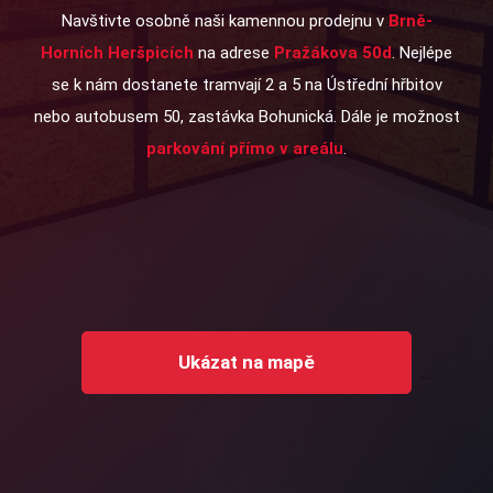
Navštivte osobně naši kamennou prodejnu v
Brně-
Horních Heršpicích
na adrese
Pražákova 50d
. Nejlépe
se k nám dostanete tramvají 2 a 5 na Ústřední hřbitov
nebo autobusem 50, zastávka Bohunická. Dále je možnost
parkování přímo v areálu
.
Ukázat na mapě