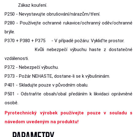
Zákaz kouření.
P250 - Nevystavujte obrušování/nárazům/tření.
P280 - Používejte ochranné rukavice/ochranný oděv/ochranné
brýle.
P370 + P380 + P375 - V případě požáru: Vykliďte prostor.
Kvůli nebezpečí výbuchu haste z dostatečné
vzdálenosti.
P372 - Nebezpečí výbuchu.
P373 - Požár NEHASTE, dostane-li se k výbušninám.
P401 - Skladujte pouze v původním obalu.
P501 - Odstraňte obsah/obal předáním k likvidaci oprávněné
osobě.
Pyrotechnický výrobek používejte pouze v souladu s
návedom uvedeným na produktu!
PARAMETRY