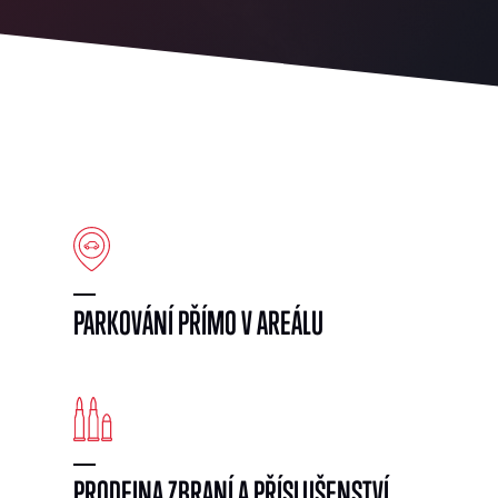
PARKOVÁNÍ PŘÍMO V AREÁLU
PRODEJNA ZBRANÍ A PŘÍSLUŠENSTVÍ