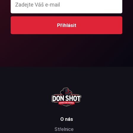
Přihlásit
O nás
Střelnice