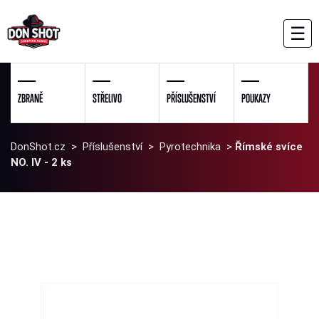
☰
ZBRANĚ
STŘELIVO
PŘÍSLUŠENSTVÍ
POUKAZY
DonShot.cz
>
Příslušenství
>
Pyrotechnika
>
Římské svíce
NO. IV - 2 ks