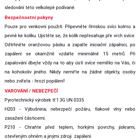
sledování této velkolepé podívané.
Bezpečnostní pokyny
Pouze pro venkovní použití. Připevněte římskou svíci kolmo a
pevně ke kolíku. Ujistěte se, že kolík nepřesahuje pře vrch svíce.
Odtrhněte oranžovou pásku a zapalte iniciační zápalnici, po
zapálení se okamžitě vzdalte minimálně 15 metrů. Při
zapalování dbejte vždy na to aby ústí svíce nemířilo na Vás, či
na kohokoliv jiného. Nikdy nemiřte na žádné objekty, osoby
nebo zvířata - hrozí popálení!
VAROVÁNÍ / NEBEZPEČÍ
Pyrotechnický výrobek tř.1.3G UN 0335
H203 - Výbušnina; nebezpečí požáru, tlakové vlny nebo
zasažení částicemi.
P210 - Chraňte před teplem, horkými povrchy, jiskrami,
otevřeným ohněm a jinými zdroji zapálení.