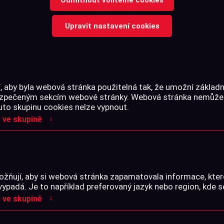
Upravit nastavení cookies
Celý text →
 aby byla webová stránka použitelná tak, že umožní základn
Cena s DPH
bezpečeným sekcím webové stránky. Webová stránka nemůže
uto skupinu cookies nelze vypnout.
↓
 ve skupině
-
+
ks
Na dotaz
žňují, aby si webová stránka zapamatovala informace, kter
vypadá. Je to například preferovaný jazyk nebo region, kde s
(Cena je orientační, při nov
↓
 ve skupině