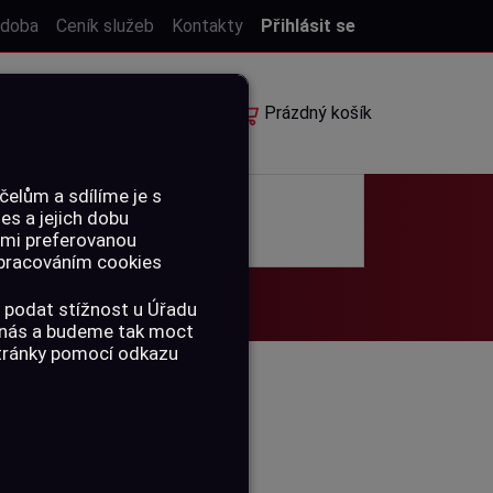
 doba
Ceník služeb
Kontakty
Přihlásit se
E-shop
Rezervace
Prázdný košík
elům a sdílíme je s
ies a jejich dobu
POUKAZY
ámi preferovanou
 zpracováním cookies
 podat stížnost u Úřadu
a nás a budeme tak moct
stránky pomocí odkazu
N - 9 MM,