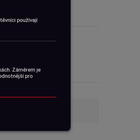
ěvníci používají
01060019
ŽENÍ
nkách. Záměrem je
hodnotnější pro