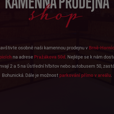
shop
KAMENNÁ PRODEJNA
avštivte osobně naši kamennou prodejnu v
Brně-Horní
picích
na adrese
Pražákova 50d
. Nejlépe se k nám dos
mvají 2 a 5 na Ústřední hřbitov nebo autobusem 50, zast
Bohunická. Dále je možnost
parkování přímo v areálu
.