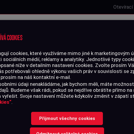
Otevírací
Laserová střelnice
Zbrojní oprávnění
Kurzy
Služby
ÍVÁ COOKIES
gují cookies, které využíváme mimo jiné k marketingovým úč
i sociálních médií, reklamy a analytiky. Jednotlivé typy cook
LIVO
PŘÍSLUŠENSTVÍ
opsané níže v detailním nastavení cookies. Zvolte prosím V
ás potřebovali ohledně výkonu vašich práv v souvislosti se
 prosím na náš kontaktní e-mail.
k nylon - 9 mm, .357, .38
 osobními údaji nenakládáme, jak bychom měli, máte možnost
ajů. Budeme však rádi, pokud se nejdříve obrátíte přímo n
vyřešit. Svoje nastavení můžete kdykoliv změnit v zápatí 
kies“
.
VYTĚRÁK NYLO
Přijmout všechny cookies
.357, .38
Odmítnout volitelné cookies