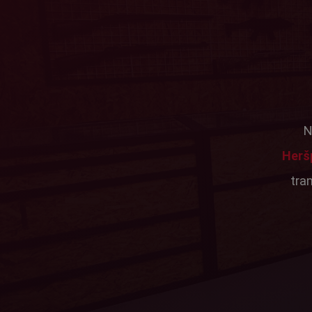
N
Herš
tra