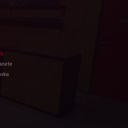
ch
tanete
ávka