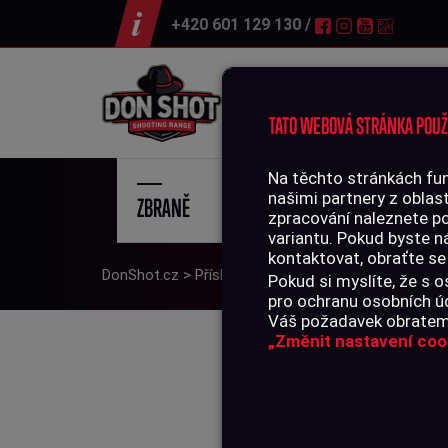
+420 601 129 130 /
Střelnice
TATO WEBOVÁ STRÁNKA POUŽ
Na těchto stránkách fun
našimi partnery z oblast
ZBRANĚ
STŘE
zpracování naleznete p
variantu. Pokud byste n
kontaktovat, obraťte se
DonShot.cz
>
Příslušenství
>
Čištění zbraní
>
Vytěrá
Pokud si myslíte, že s
pro ochranu osobních úd
Váš požadavek obratem 
„Změnit nastavení coo