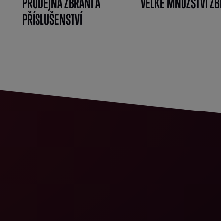
PRODEJNA ZBRANÍ A
VELKÉ MNOŽSTVÍ ZB
PŘÍSLUŠENSTVÍ
}