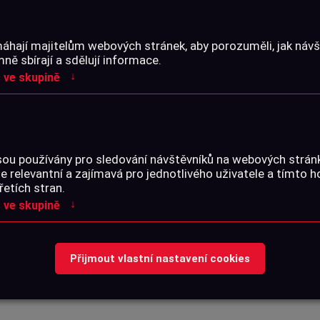
PARAMETRY
áhají majitelům webových stránek, aby porozuměli, jak návšt
ě sbírají a sdělují informace.
↓
 ve skupině
Katalogové číslo:
SOUBORY KE STA
sou používány pro sledování návštěvníků na webových strá
je relevantní a zajímavá pro jednotlivého uživatele a tímto 
řetích stran.
↓
 ve skupině
Žádné soubory
Přijmout vlastní nastavení cookies