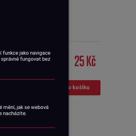
í funkce jako navigace
25 Kč
 správně fungovat bez
Vložit do košíku
é mění, jak se webová
e nacházíte.
é dodávce zboží se může lišit)