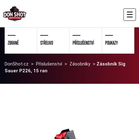
☰
ZBRANĚ
STŘELIVO
PŘÍSLUŠENSTVÍ
POUKAZY
DonShot.cz
>
Příslušenství
>
Zásobníky
>
Zásobník Sig
Sauer P226, 15 ran