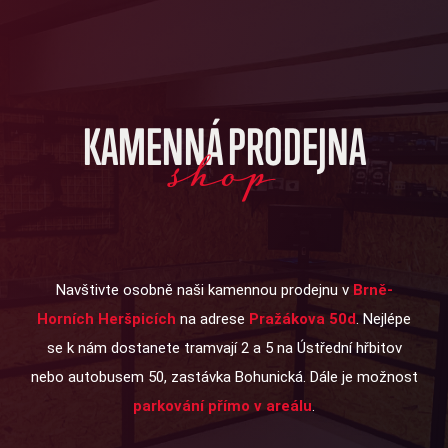
KAMENNÁ PRODEJNA
shop
Navštivte osobně naši kamennou prodejnu v
Brně-
Horních Heršpicích
na adrese
Pražákova 50d
. Nejlépe
se k nám dostanete tramvají 2 a 5 na Ústřední hřbitov
nebo autobusem 50, zastávka Bohunická. Dále je možnost
parkování přímo v areálu
.