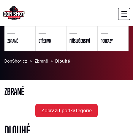
☰
ZBRANĚ
STŘELIVO
PŘÍSLUŠENSTVÍ
POUKAZY
DonShot.cz
>
Zbraně
>
Dlouhé
ZBRANĚ
Zobrazit podkategorie
DLOUHÉ