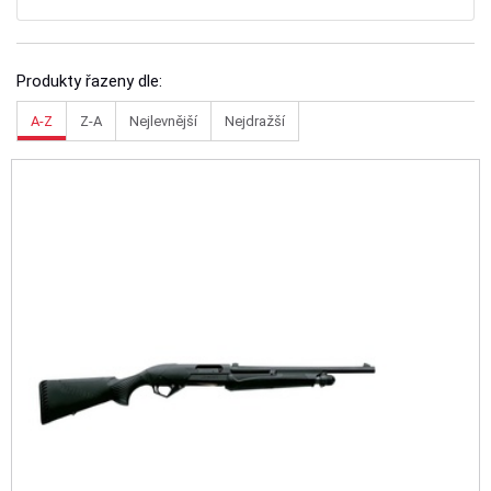
Produkty řazeny dle:
A-Z
Z-A
Nejlevnější
Nejdražší