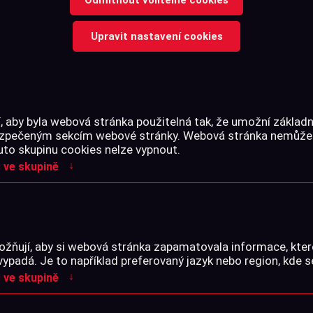
Upravit nastavení cookies
TŘELIVO
PŘÍSLUŠENSTVÍ
 aby byla webová stránka použitelná tak, že umožní základn
bezpečeným sekcím webové stránky. Webová stránka nemůže
uto skupinu cookies nelze vypnout.
↓
 ve skupině
žňují, aby si webová stránka zapamatovala informace, kter
vypadá. Je to například preferovaný jazyk nebo region, kde s
↓
 ve skupině