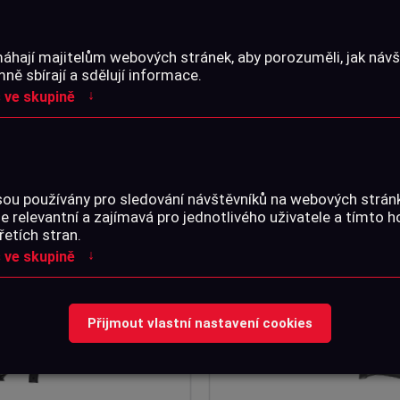
áhají majitelům webových stránek, aby porozuměli, jak návšt
ě sbírají a sdělují informace.
↓
 ve skupině
NOVINKY
NEJPRODÁVANĚJŠÍ
AKCE
sou používány pro sledování návštěvníků na webových strá
je relevantní a zajímavá pro jednotlivého uživatele a tímto 
řetích stran.
↓
 ve skupině
Přijmout vlastní nastavení cookies