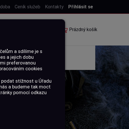
 doba
Ceník služeb
Kontakty
Přihlásit se
E-shop
Rezervace
Prázdný košík
elům a sdílíme je s
ies a jejich dobu
POUKAZY
ámi preferovanou
 zpracováním cookies
 podat stížnost u Úřadu
a nás a budeme tak moct
stránky pomocí odkazu