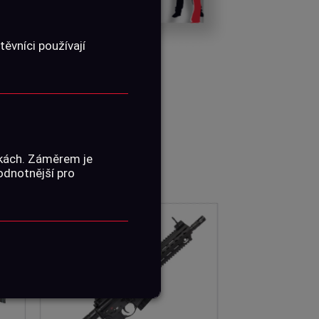
ěvníci používají
nkách. Záměrem je
hodnotnější pro