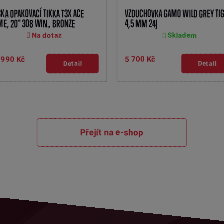
KA OPAKOVACÍ TIKKA T3X ACE
VZDUCHOVKA GAMO WILD GREY TIG
E, 20" 308 WIN., BRONZE
4,5 MM 24J
Na dotaz
Skladem
 990 Kč
5 700 Kč
Detail
Detail
Přejít na e-shop