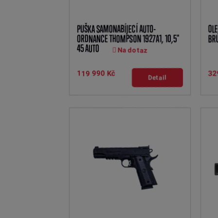
PUŠKA SAMONABÍJECÍ AUTO-
OLE
ORDNANCE THOMPSON 1927A1, 10,5"
BRU
45 AUTO
Na dotaz
119 990 Kč
32
Detail