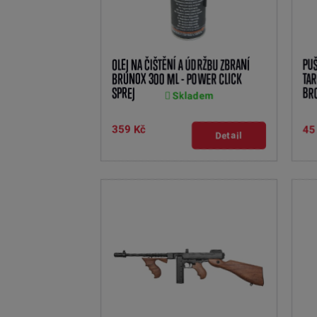
OLEJ NA ČIŠTĚNÍ A ÚDRŽBU ZBRANÍ
PUŠ
BRUNOX 300 ML - POWER CLICK
TAR
SPREJ
BR
Skladem
359 Kč
45
Detail