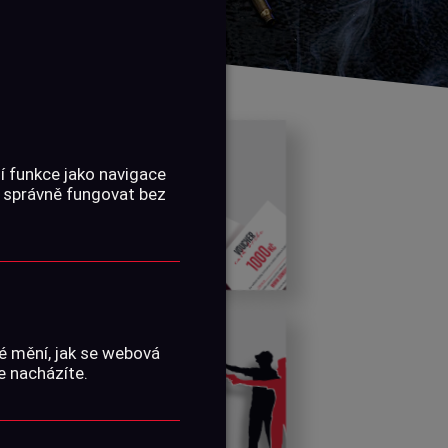
KONTAKTOVAT
POUKAZY
í funkce jako navigace
 správně fungovat bez
é mění, jak se webová
STŘELECKÉ
e nacházíte.
KURZY