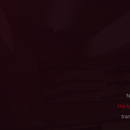
N
Herš
tra