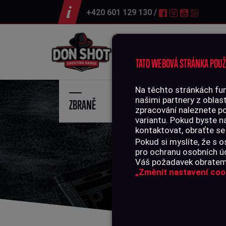
+420 601 129 130 /
Střelnice
TATO WEBOVÁ STRÁNKA POUŽ
Na těchto stránkách fun
našimi partnery z oblast
ZBRANĚ
STŘE
zpracování naleznete p
variantu. Pokud byste n
kontaktovat, obraťte se
Pokud si myslíte, že s
pro ochranu osobních úd
Váš požadavek obratem 
„Změnit nastavení coo
01
02