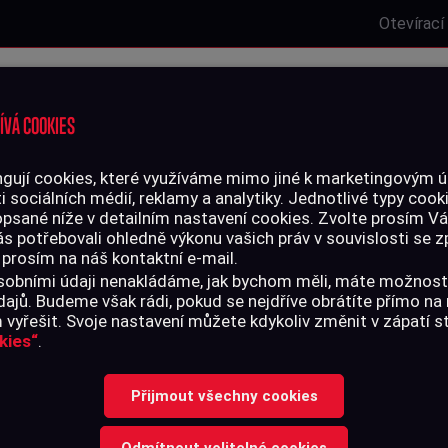
Otevírací
Laserová střelnice
Zbrojní oprávnění
Kurzy
Služby
ÍVÁ COOKIES
gují cookies, které využíváme mimo jiné k marketingovým úč
i sociálních médií, reklamy a analytiky. Jednotlivé typy cook
LIVO
PŘÍSLUŠENSTVÍ
opsané níže v detailním nastavení cookies. Zvolte prosím V
ás potřebovali ohledně výkonu vašich práv v souvislosti se
 prosím na náš kontaktní e-mail.
 osobními údaji nenakládáme, jak bychom měli, máte možnost
ajů. Budeme však rádi, pokud se nejdříve obrátíte přímo n
vyřešit. Svoje nastavení můžete kdykoliv změnit v zápatí 
kies“
.
Přijmout všechny cookies
Odmítnout volitelné cookies