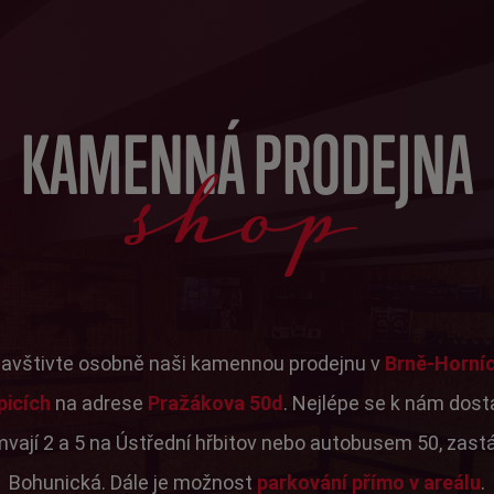
shop
KAMENNÁ PRODEJNA
avštivte osobně naši kamennou prodejnu v
Brně-Horní
picích
na adrese
Pražákova 50d
. Nejlépe se k nám dos
mvají 2 a 5 na Ústřední hřbitov nebo autobusem 50, zast
Bohunická. Dále je možnost
parkování přímo v areálu
.