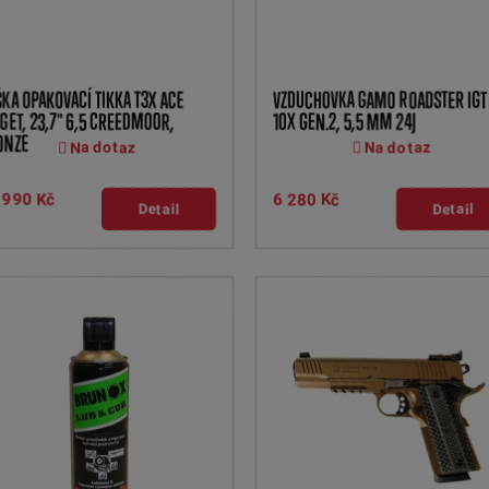
KA OPAKOVACÍ TIKKA T3X ACE
VZDUCHOVKA GAMO ROADSTER IGT
GET, 23,7" 6,5 CREEDMOOR,
10X GEN.2, 5,5 MM 24J
ONZE
Na dotaz
Na dotaz
 990 Kč
6 280 Kč
Detail
Detail