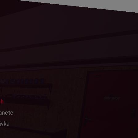
ch
tanete
ávka