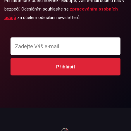
Přihlašte se k oběru novinek! Nebojte, Váš e-mail bude u nás v
bezpečí. Odesláním souhlasíte se
zpracováním osobních
údajů
za účelem odesílání newsletterů.
Přihlásit