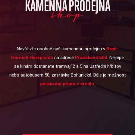
KAMENNÁ PRODEJNA
shop
Navštivte osobně naši kamennou prodejnu v
Brně-
Horních Heršpicích
na adrese
Pražákova 50d
. Nejlépe
se k nám dostanete tramvají 2 a 5 na Ústřední hřbitov
nebo autobusem 50, zastávka Bohunická. Dále je možnost
parkování přímo v areálu
.