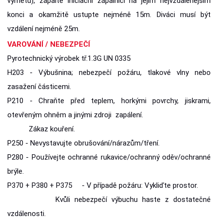
výmetu), zapalte iniciační zápalnici na jejím nejvzdálenějším
konci a okamžitě ustupte nejméně 15m. Diváci musí být
vzdálení nejméně 25m.
VAROVÁNÍ / NEBEZPEČÍ
Pyrotechnický výrobek tř.1.3G UN 0335
H203 - Výbušnina; nebezpečí požáru, tlakové vlny nebo
zasažení částicemi.
P210 - Chraňte před teplem, horkými povrchy, jiskrami,
otevřeným ohněm a jinými zdroji zapálení.
Zákaz kouření.
P250 - Nevystavujte obrušování/nárazům/tření.
P280 - Používejte ochranné rukavice/ochranný oděv/ochranné
brýle.
P370 + P380 + P375 - V případě požáru: Vykliďte prostor.
Kvůli nebezpečí výbuchu haste z dostatečné
vzdálenosti.