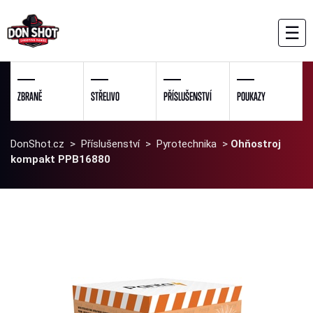
☰
ZBRANĚ
STŘELIVO
PŘÍSLUŠENSTVÍ
POUKAZY
DonShot.cz
>
Příslušenství
>
Pyrotechnika
>
Ohňostroj
kompakt PPB16880