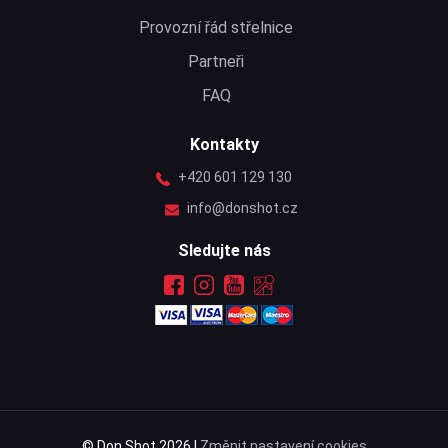
Provozní řád střelnice
Partneři
FAQ
Kontakty
+420 601 129 130
info@donshot.cz
Sledujte nás
© Don Shot 2026 |
Změnit nastavení cookies