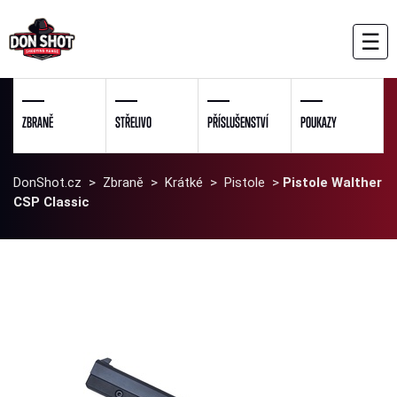
☰
ZBRANĚ
STŘELIVO
PŘÍSLUŠENSTVÍ
POUKAZY
DonShot.cz
>
Zbraně
>
Krátké
>
Pistole
>
Pistole Walther
CSP Classic