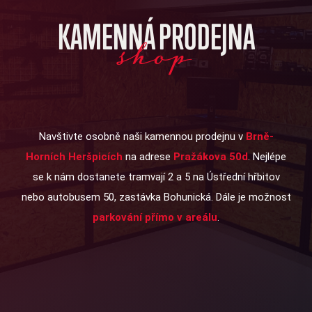
KAMENNÁ PRODEJNA
shop
Navštivte osobně naši kamennou prodejnu v
Brně-
Horních Heršpicích
na adrese
Pražákova 50d
. Nejlépe
se k nám dostanete tramvají 2 a 5 na Ústřední hřbitov
nebo autobusem 50, zastávka Bohunická. Dále je možnost
parkování přímo v areálu
.