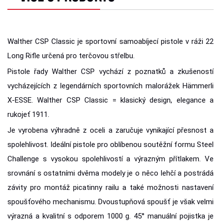
Walther CSP Classic je sportovní samoabíjecí pistole v ráži 22
Long Rifle určená pro terčovou střelbu.
Pistole řady Walther CSP vychází z poznatků a zkušeností
vycházejících z legendárních sportovních malorážek Hämmerli
X-ESSE. Walther CSP Classic = klasický design, elegance a
rukojeť 1911.
Je vyrobena výhradně z oceli a zaručuje vynikající přesnost a
spolehlivost. Ideální pistole pro oblíbenou soutěžní formu Steel
Challenge s vysokou spolehlivostí a výrazným přítlakem. Ve
srovnání s ostatními dvěma modely je o něco lehčí a postrádá
závity pro montáž picatinny railu a také možnosti nastavení
spoušťového mechanismu. Dvoustupňová spoušť je však velmi
výrazná a kvalitní s odporem 1000 g. 45° manuální pojistka je