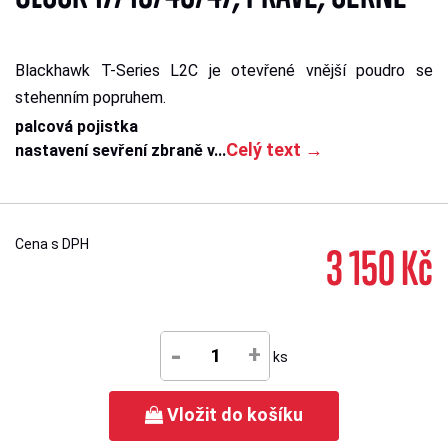
Blackhawk T-Series L2C je otevřené vnější poudro se
stehenním popruhem.
palcová pojistka
Celý text →
nastavení sevření zbraně v...
Cena s DPH
3 150 Kč
-
+
ks
Vložit do košíku