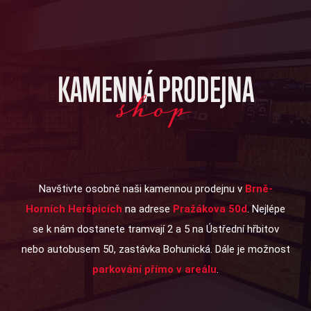
KAMENNÁ PRODEJNA
shop
Navštivte osobně naši kamennou prodejnu v
Brně-
Horních Heršpicích
na adrese
Pražákova 50d
. Nejlépe
se k nám dostanete tramvají 2 a 5 na Ústřední hřbitov
nebo autobusem 50, zastávka Bohunická. Dále je možnost
parkování přímo v areálu
.