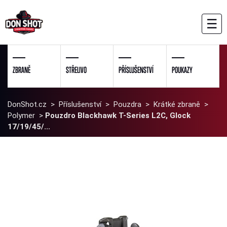
☰
ZBRANĚ
STŘELIVO
PŘÍSLUŠENSTVÍ
POUKAZY
DonShot.cz
>
Příslušenství
>
Pouzdra
>
Krátké zbraně
>
Polymer
>
Pouzdro Blackhawk T-Series L2C, Glock
17/19/45/...