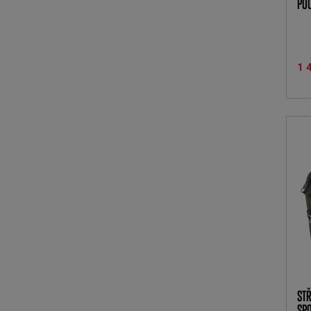
PO
1 
ST
SPO