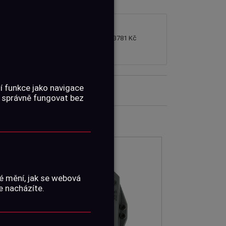
3781 Kč
í funkce jako navigace
 správně fungovat bez
é mění, jak se webová
e nacházíte.