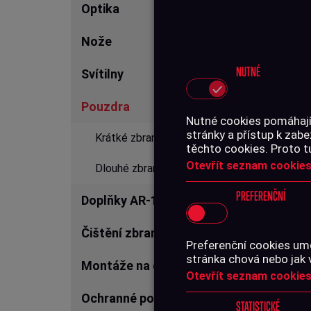
Optika
Nože
NUTNÉ
Svítilny
Pouzdra
Nutné cookies pomáhají,
Produ
stránky a přístup k za
Krátké zbraně
těchto cookies. Proto t
A-
Otevřít seznam cookies
Dlouhé zbraně
PREFERENČNÍ
Doplňky AR-15
Čištění zbraní
Preferenční cookies umo
stránka chová nebo jak 
Montáže na optiku
Otevřít seznam cookies
Ochranné pomůcky
STATISTICKÉ