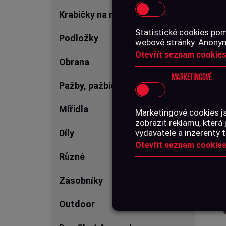
Krabičky na náboje
Statistické cookies pom
Podložky
KU
webové stránky. Anonymn
ZÁ
Otevřít seznam cookies
Obrana
MARKETINGOVÉ
Pažby, pažbičky, předpažbí
1 
Mířidla
Marketingové cookies j
zobrazit reklamu, která 
Díly
vydavatele a inzerenty t
Otevřít seznam cookies
Různé
Zásobníky
Outdoor