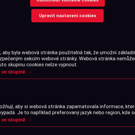
Upravit nastavení cookies
430 Kč
Jen skladem
 aby byla webová stránka použitelná tak, že umožní základn
kty řazeny dle:
bezpečeným sekcím webové stránky. Webová stránka nemůže
uto skupinu cookies nelze vypnout.
Z
Z-A
Nejlevnější
Nejdražší
↓
 ve skupině
žňují, aby si webová stránka zapamatovala informace, kter
vypadá. Je to například preferovaný jazyk nebo region, kde s
↓
 ve skupině