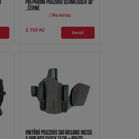
3
PŘEPRAVNÍ POUZDRO SCHMEISSER 38"
, ČERNÉ
Na dotaz
2 750 Kč
Detail
E
VNITŘNÍ POUZDRO SAFARILAND INCOG
X IWB RDS GLOCK 17/19 + POUZD...