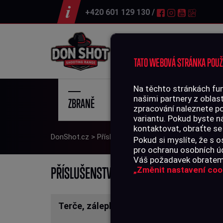
+420 601 129 130 /
Střelnice
TATO WEBOVÁ STRÁNKA POUŽ
Na těchto stránkách fun
našimi partnery z oblast
ZBRANĚ
STŘE
zpracování naleznete p
variantu. Pokud byste n
kontaktovat, obraťte se
DonShot.cz
>
Příslušenství
>
Pouzdra
Pokud si myslíte, že s
pro ochranu osobních úd
Váš požadavek obratem 
PO
PŘÍSLUŠENSTVÍ
„Změnit nastavení coo
Terče, zálepky