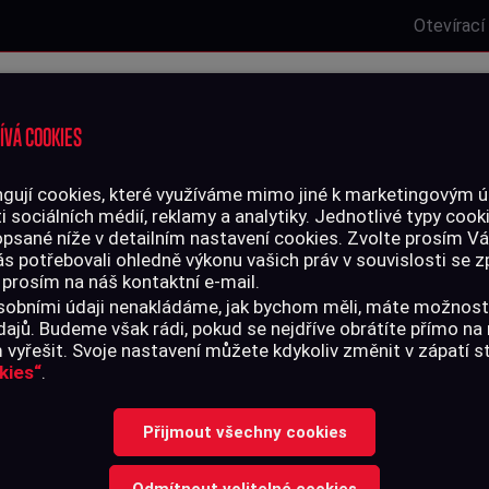
Otevírací
Laserová střelnice
Zbrojní oprávnění
Kurzy
Služby
ÍVÁ COOKIES
gují cookies, které využíváme mimo jiné k marketingovým úč
i sociálních médií, reklamy a analytiky. Jednotlivé typy cook
LIVO
PŘÍSLUŠENSTVÍ
opsané níže v detailním nastavení cookies. Zvolte prosím V
ás potřebovali ohledně výkonu vašich práv v souvislosti se
 prosím na náš kontaktní e-mail.
 osobními údaji nenakládáme, jak bychom měli, máte možnost
ajů. Budeme však rádi, pokud se nejdříve obrátíte přímo n
vyřešit. Svoje nastavení můžete kdykoliv změnit v zápatí 
UZDRA
kies“
.
Přijmout všechny cookies
Odmítnout volitelné cookies