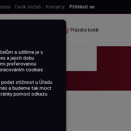
 doba
Ceník služeb
Kontakty
Přihlásit se
E-shop
Rezervace
Prázdný košík
elům a sdílíme je s
ies a jejich dobu
POUKAZY
ámi preferovanou
 zpracováním cookies
 podat stížnost u Úřadu
a nás a budeme tak moct
stránky pomocí odkazu