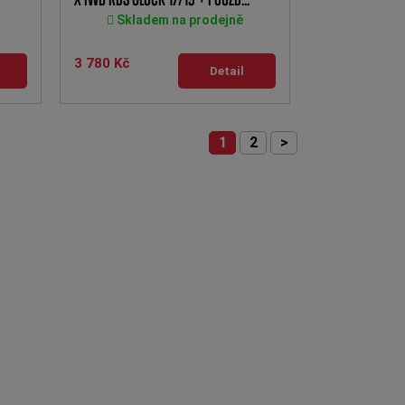
Skladem na prodejně
3 780 Kč
Detail
1
2
>