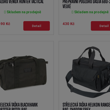
UZDRO VENOX HUNTER TACTICAL
PŘEPRAVNÍ POUZDRO DASTA 680-
VELKÉ
Skladem na prodejně
Skladem na prodejně
490 Kč
430 Kč
Detail
Detail
ŘELECKÁ TAŠKA BLACKHAWK
STŘELECKÁ TAŠKA HELIKON RANG
RTSTER PISTOL BAG
BAG, SHADOW GREY