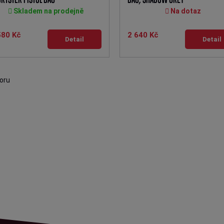
Skladem na prodejně
Na dotaz
580 Kč
2 640 Kč
Detail
Detail
oru