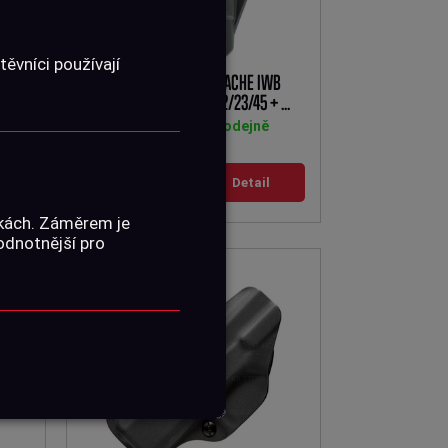
ěvníci používají
POUZDRO BLACKHAWK STACHE IWB
BASE KIT, GLOCK 17/19/22/23/45 + ...
Skladem na prodejně
999 Kč
Detail
1 270 Kč
nkách. Záměrem je
hodnotnější pro