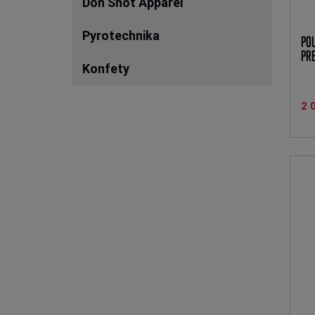
Don Shot Apparel
Pyrotechnika
PO
PRE
Konfety
2 