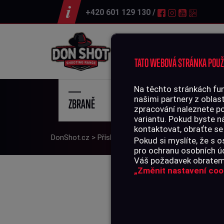
+420 601 129 130 /
Střelnice
TATO WEBOVÁ STRÁNKA POUŽ
Na těchto stránkách fun
našimi partnery z oblast
ZBRANĚ
STŘE
zpracování naleznete p
variantu. Pokud byste n
kontaktovat, obraťte se
DonShot.cz
>
Příslušenství
>
Pouzdra
>
Dlouhé zbra
Pokud si myslíte, že s
pro ochranu osobních úd
Váš požadavek obratem 
„Změnit nastavení coo