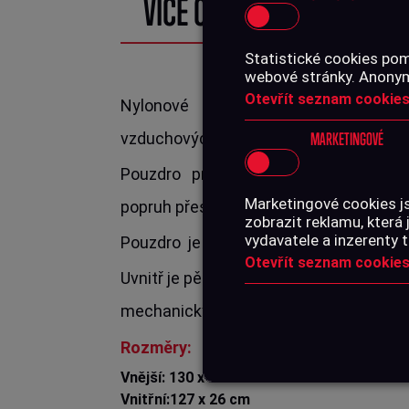
VÍCE O PRODUKTU
Statistické cookies pom
webové stránky. Anonymn
Otevřít seznam cookies
Nylonové pouzdro Gamo pro dlou
vzduchových zbraní GAMO.
MARKETINGOVÉ
Pouzdro pro dlouhé zbraně Gamo m
Marketingové cookies j
popruh přes rameno a dvě poutka do ru
zobrazit reklamu, která 
vydavatele a inzerenty t
Pouzdro je vhodné i pro pušky s puško
Otevřít seznam cookies
Uvnitř je pěnová vložka, která chrání Va
mechanickým poškozením.
Rozměry:
Vnější: 130 x 28 cm
Vnitřní:127 x 26 cm