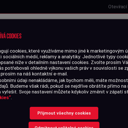
Otevírací
Laserová střelnice
Zbrojní oprávnění
Kurzy
Služby
ÍVÁ COOKIES
gují cookies, které využíváme mimo jiné k marketingovým úč
i sociálních médií, reklamy a analytiky. Jednotlivé typy cook
LIVO
PŘÍSLUŠENSTVÍ
opsané níže v detailním nastavení cookies. Zvolte prosím V
ás potřebovali ohledně výkonu vašich práv v souvislosti se
 prosím na náš kontaktní e-mail.
ně
>
Pouzdro Gamo 130 cm, černo-zelené
 osobními údaji nenakládáme, jak bychom měli, máte možnost
ajů. Budeme však rádi, pokud se nejdříve obrátíte přímo n
vyřešit. Svoje nastavení můžete kdykoliv změnit v zápatí 
kies“
.
POUZDRO GAM
Přijmout všechny cookies
ČERNO-ZELEN
Odmítnout volitelné cookies