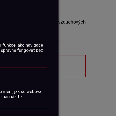
 dlouhé zbraně od výrobce vzduchových
Gamo má černo-z...
Celý text →
í funkce jako navigace
 správně fungovat bez
dej ukončen.
é mění, jak se webová
e nacházíte.