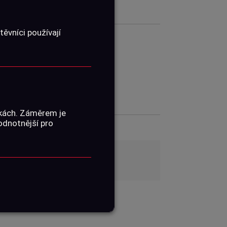
ěvníci používají
01060584
ŽENÍ
nkách. Záměrem je
hodnotnější pro