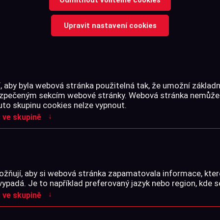
Upravit nastavení cookies
Nylonové pouzdro Gamo pro
zbraní GAMO.
Pouzdro pro dlouhé zbraně 
 aby byla webová stránka použitelná tak, že umožní základn
bezpečeným sekcím webové stránky. Webová stránka nemůže
uto skupinu cookies nelze vypnout.
↓
 ve skupině
Pro
žňují, aby si webová stránka zapamatovala informace, kter
vypadá. Je to například preferovaný jazyk nebo region, kde s
↓
 ve skupině