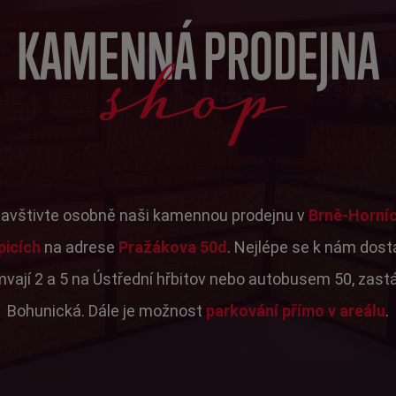
shop
KAMENNÁ PRODEJNA
avštivte osobně naši kamennou prodejnu v
Brně-Horní
picích
na adrese
Pražákova 50d
. Nejlépe se k nám dos
mvají 2 a 5 na Ústřední hřbitov nebo autobusem 50, zast
Bohunická. Dále je možnost
parkování přímo v areálu
.