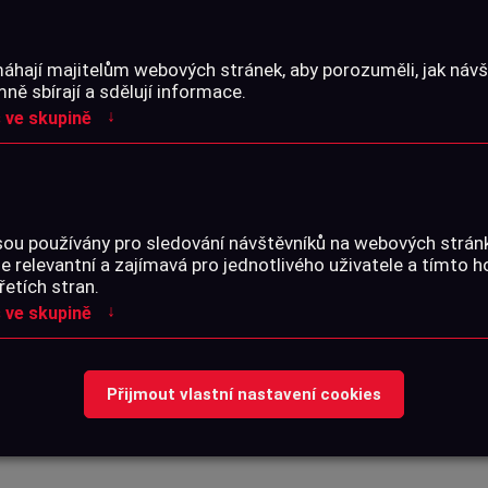
PARAMETRY
áhají majitelům webových stránek, aby porozuměli, jak návšt
ě sbírají a sdělují informace.
↓
 ve skupině
hé zbraně od výrobce
Katalogové číslo:
SOUBORY KE STA
á černo-zelenou barvu,
sou používány pro sledování návštěvníků na webových strá
ky.
je relevantní a zajímavá pro jednotlivého uživatele a tímto 
řetích stran.
hledem.
↓
 ve skupině
ši pušku před
Žádné soubory
Přijmout vlastní nastavení cookies