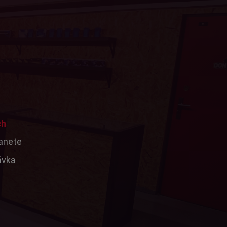
ch
tanete
ávka