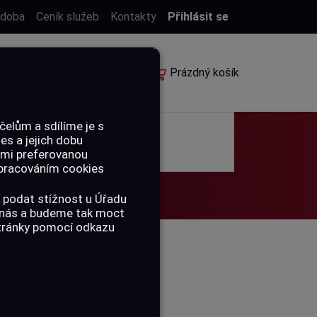
 doba
Ceník služeb
Kontakty
Přihlásit se
E-shop
Rezervace
Prázdný košík
elům a sdílíme je s
ies a jejich dobu
POUKAZY
ámi preferovanou
 zpracováním cookies
 podat stížnost u Úřadu
a nás a budeme tak moct
stránky pomocí odkazu
O 130 CM,
É