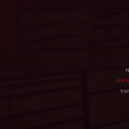
N
Herš
tra