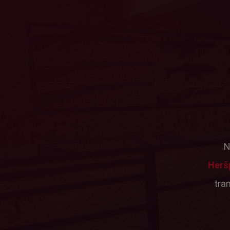
N
Herš
tra