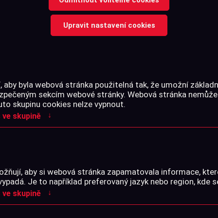
ČERNÝ
Upravit nastavení cookies
TALON GRIP je moderní nalep
 aby byla webová stránka použitelná tak, že umožní základn
zbraně.
bezpečeným sekcím webové stránky. Webová stránka nemůže
Výrazně zvyšuje komfort při 
uto skupinu cookies nelze vypnout.
↓
 ve skupině
Cena s DPH
žňují, aby si webová stránka zapamatovala informace, kter
vypadá. Je to například preferovaný jazyk nebo region, kde s
↓
 ve skupině
-
+
ks