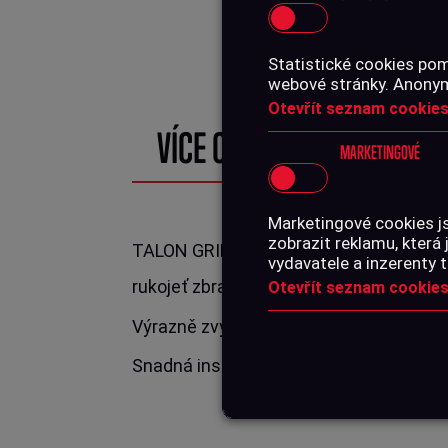
Statistické cookies pom
webové stránky. Anonymn
Otevřít seznam cookies
VÍCE O PRODUKTU
MARKETINGOVÉ
Marketingové cookies j
zobrazit reklamu, která 
TALON GRIP je moderní nalepovací grip,
vydavatele a inzerenty t
rukojeť zbraně.
Otevřít seznam cookies
Výrazně zvyšuje komfort při střelbě a z
Snadná instalace, kterou zvládnete i d