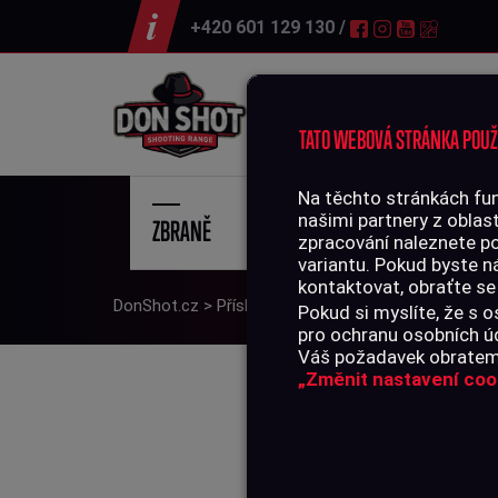
+420 601 129 130 /
Střelnice
TATO WEBOVÁ STRÁNKA POUŽ
Na těchto stránkách fun
našimi partnery z oblast
ZBRANĚ
STŘE
zpracování naleznete p
variantu. Pokud byste n
kontaktovat, obraťte se
DonShot.cz
>
Příslušenství
>
Díly
>
Talon Grip Heckl
Pokud si myslíte, že s
pro ochranu osobních úd
Váš požadavek obratem 
„Změnit nastavení coo