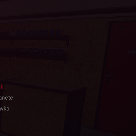
ch
tanete
ávka