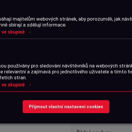
Skladem na prodejně
áhají majitelům webových stránek, aby porozuměli, jak návšt
ě sbírají a sdělují informace.
↓
 ve skupině
PARAMETRY
sou používány pro sledování návštěvníků na webových strá
je relevantní a zajímavá pro jednotlivého uživatele a tímto 
 který pokrývá celou
Katalogové číslo:
řetích stran.
↓
 ve skupině
SOUBORY KE STA
abraňuje klouzání v ruce.
Přijmout vlastní nastavení cookies
oma.