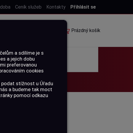
 doba
Ceník služeb
Kontakty
Přihlásit se
E-shop
Rezervace
Prázdný košík
elům a sdílíme je s
ies a jejich dobu
POUKAZY
ámi preferovanou
 zpracováním cookies
 podat stížnost u Úřadu
a nás a budeme tak moct
stránky pomocí odkazu
ECKLER & KOCH
 GRIP, GUMA -