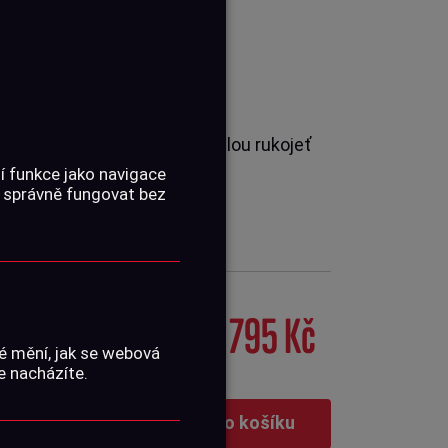
ovací grip, který pokrývá celou rukojeť
í funkce jako navigace
 správně fungovat bez
střelbě a...
Celý text →
795 Kč
é mění, jak se webová
e nacházíte.
Vložit do košíku