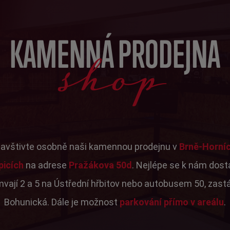
shop
KAMENNÁ PRODEJNA
avštivte osobně naši kamennou prodejnu v
Brně-Horní
picích
na adrese
Pražákova 50d
. Nejlépe se k nám dos
mvají 2 a 5 na Ústřední hřbitov nebo autobusem 50, zast
Bohunická. Dále je možnost
parkování přímo v areálu
.