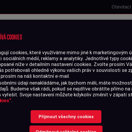
Otevírací
Laserová střelnice
Zbrojní oprávnění
Kurzy
Služby
ÍVÁ COOKIES
gují cookies, které využíváme mimo jiné k marketingovým úč
i sociálních médií, reklamy a analytiky. Jednotlivé typy cook
LIVO
PŘÍSLUŠENSTVÍ
opsané níže v detailním nastavení cookies. Zvolte prosím V
ás potřebovali ohledně výkonu vašich práv v souvislosti se
 prosím na náš kontaktní e-mail.
er & Koch SFP9, střední grip, g...
 osobními údaji nenakládáme, jak bychom měli, máte možnost
ajů. Budeme však rádi, pokud se nejdříve obrátíte přímo n
vyřešit. Svoje nastavení můžete kdykoliv změnit v zápatí 
kies“
.
TALON GRIP H
Přijmout všechny cookies
SFP9, STŘEDNÍ
Odmítnout volitelné cookies