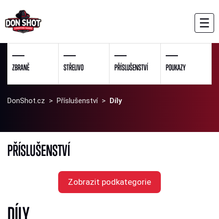
☰
ZBRANĚ
STŘELIVO
PŘÍSLUŠENSTVÍ
POUKAZY
DonShot.cz
>
Příslušenství
>
Díly
PŘÍSLUŠENSTVÍ
Zobrazit podkategorie
DÍLY