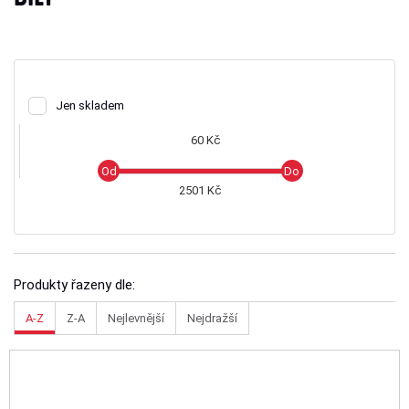
Jen skladem
60 Kč
2501 Kč
Produkty řazeny dle:
A-Z
Z-A
Nejlevnější
Nejdražší