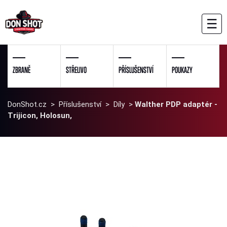
☰
ZBRANĚ
STŘELIVO
PŘÍSLUŠENSTVÍ
POUKAZY
DonShot.cz
>
Příslušenství
>
Díly
>
Walther PDP adaptér -
Trijicon, Holosun,