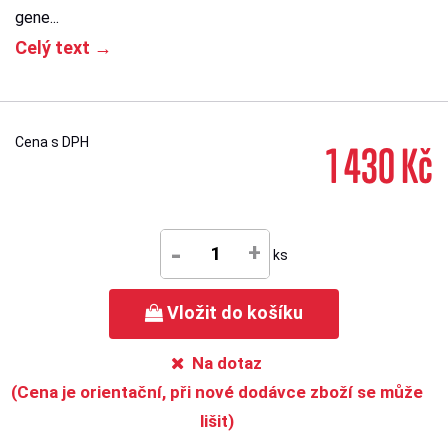
gene...
Celý text →
Cena s DPH
1 430 Kč
-
+
ks
Vložit do košíku
Na dotaz
(Cena je orientační, při nové dodávce zboží se může
lišit)