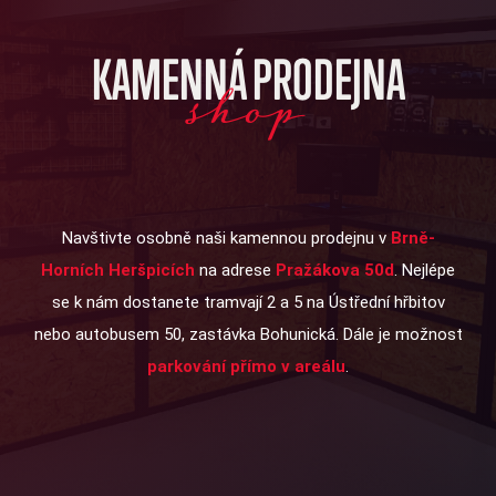
KAMENNÁ PRODEJNA
shop
Navštivte osobně naši kamennou prodejnu v
Brně-
Horních Heršpicích
na adrese
Pražákova 50d
. Nejlépe
se k nám dostanete tramvají 2 a 5 na Ústřední hřbitov
nebo autobusem 50, zastávka Bohunická. Dále je možnost
parkování přímo v areálu
.