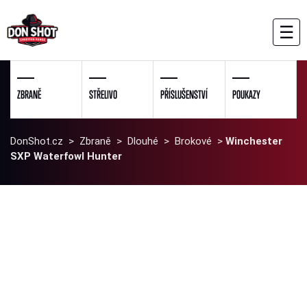
☰
ZBRANĚ
STŘELIVO
PŘÍSLUŠENSTVÍ
POUKAZY
DonShot.cz
>
Zbraně
>
Dlouhé
>
Brokové
>
Winchester
SXP Waterfowl Hunter