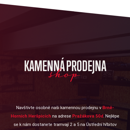
KAMENNÁ PRODEJNA
shop
Navštivte osobně naši kamennou prodejnu v
Brně-
Horních Heršpicích
na adrese
Pražákova 50d
. Nejlépe
se k nám dostanete tramvají 2 a 5 na Ústřední hřbitov