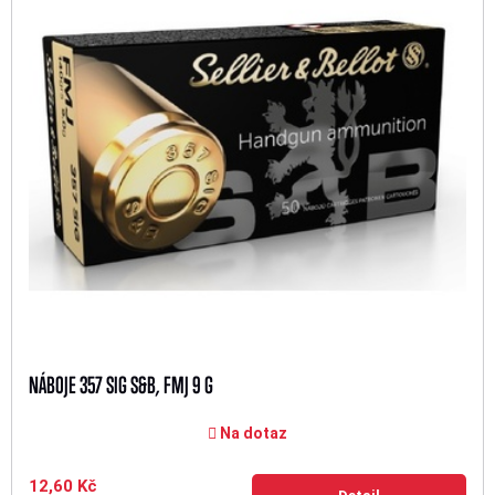
NÁBOJE 357 SIG S&B, FMJ 9 G
Na dotaz
12,60 Kč