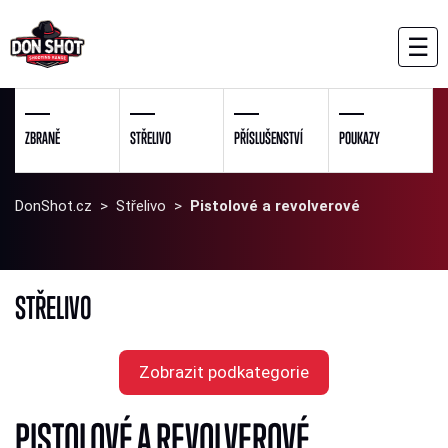
☰
ZBRANĚ
STŘELIVO
PŘÍSLUŠENSTVÍ
POUKAZY
DonShot.cz
>
Střelivo
>
Pistolové a revolverové
STŘELIVO
Zobrazit podkategorie
PISTOLOVÉ A REVOLVEROVÉ