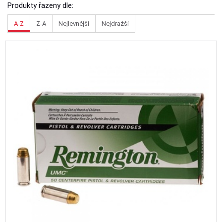
Produkty řazeny dle:
A-Z
Z-A
Nejlevnější
Nejdražší