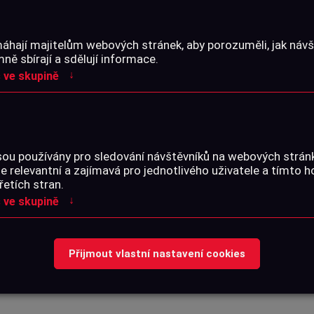
áhají majitelům webových stránek, aby porozuměli, jak návšt
PARAMETRY
ě sbírají a sdělují informace.
↓
 ve skupině
p TS-10. Olověné střelivo
Katalogové číslo:
těžké diabolky pro střelbu
Střelivo:
sou používány pro sledování návštěvníků na webových strá
je relevantní a zajímavá pro jednotlivého uživatele a tímto 
u energií.
Ráže:
řetích stran.
↓
 ve skupině
Obsah balení:
SOUBORY KE STA
Přijmout vlastní nastavení cookies