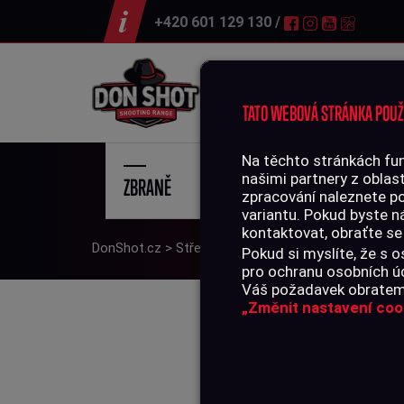
+420 601 129 130 /
Střelnice
TATO WEBOVÁ STRÁNKA POUŽ
Na těchto stránkách fun
našimi partnery z oblast
ZBRANĚ
STŘE
zpracování naleznete p
variantu. Pokud byste n
kontaktovat, obraťte se
DonShot.cz
>
Střelivo
>
Diabolky a broky
>
Diabolky
Pokud si myslíte, že s
pro ochranu osobních úd
Váš požadavek obratem 
„Změnit nastavení coo