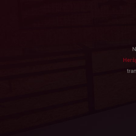
N
Herš
tra