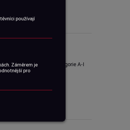
ěvníci používají
01020160
Střelivo, Střelivo kategorie A-I
nkách. Záměrem je
hodnotnější pro
4,5 mm
200 ks
ŽENÍ