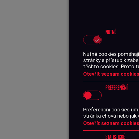
NUTNÉ
Nutné cookies pomáhají,
stránky a přístup k za
těchto cookies. Proto t
Otevřít seznam cookies
PREFERENČNÍ
Preferenční cookies umo
stránka chová nebo jak 
Otevřít seznam cookies
STATISTICKÉ