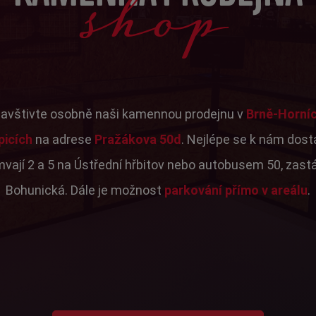
shop
avštivte osobně naši kamennou prodejnu v
Brně-Horní
picích
na adrese
Pražákova 50d
. Nejlépe se k nám dos
mvají 2 a 5 na Ústřední hřbitov nebo autobusem 50, zast
Bohunická. Dále je možnost
parkování přímo v areálu
.