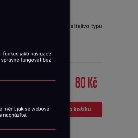
uchovky typ TS-10. Olověné střelivo typu
é a těžké diabolky pro...
í funkce jako navigace
 správně fungovat bez
80 Kč
é mění, jak se webová
Vložit do košíku
e nacházíte.