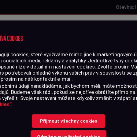
Otevírací
Laserová střelnice
Zbrojní oprávnění
Kurzy
Služby
ÍVÁ COOKIES
gují cookies, které využíváme mimo jiné k marketingovým úč
i sociálních médií, reklamy a analytiky. Jednotlivé typy cook
LIVO
PŘÍSLUŠENSTVÍ
opsané níže v detailním nastavení cookies. Zvolte prosím V
ás potřebovali ohledně výkonu vašich práv v souvislosti se
 prosím na náš kontaktní e-mail.
 4,5 mm Gamo TS-10, 200 ks
 osobními údaji nenakládáme, jak bychom měli, máte možnost
ajů. Budeme však rádi, pokud se nejdříve obrátíte přímo n
vyřešit. Svoje nastavení můžete kdykoliv změnit v zápatí 
kies“
.
DIABOLKY 4,5
Přijmout všechny cookies
10, 200 KS
Odmítnout volitelné cookies