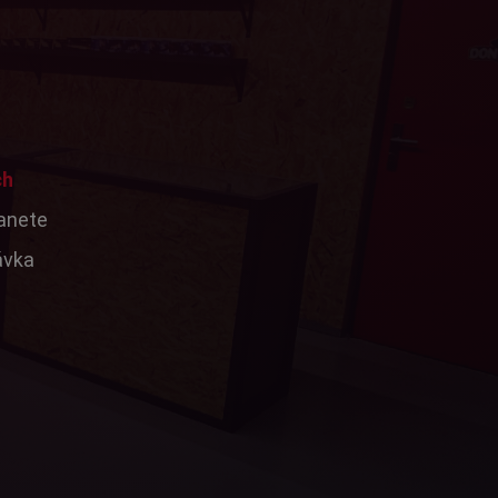
ch
tanete
ávka