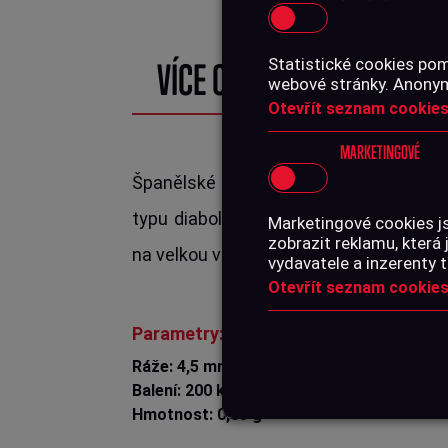
Statistické cookies pom
VÍCE O PRODUKTU
webové stránky. Anonymn
Otevřít seznam cookies
MARKETINGOVÉ
Španělské střelivo pro vzduchovky ty
typu diabolo, nadstandardně dlouhé a 
Marketingové cookies j
zobrazit reklamu, která 
na velkou vzdálenost s velkou dopadovo
vydavatele a inzerenty t
Otevřít seznam cookies
Parametry:
Ráže: 4,5 mm (.177")
Balení: 200 ks
Hmotnost: 0,68 g