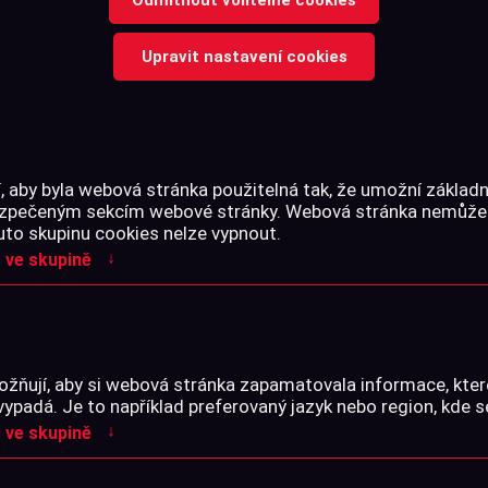
Upravit nastavení cookies
Španělské střelivo pro vzd
diabolo, nadstandardně dlouh
Celý text →
 aby byla webová stránka použitelná tak, že umožní základn
bezpečeným sekcím webové stránky. Webová stránka nemůže
uto skupinu cookies nelze vypnout.
↓
 ve skupině
Cena s DPH
-
+
žňují, aby si webová stránka zapamatovala informace, kter
ks
vypadá. Je to například preferovaný jazyk nebo region, kde s
↓
 ve skupině
Skladem na prodejně