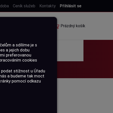
 doba
Ceník služeb
Kontakty
Přihlásit se
E-shop
Rezervace
Prázdný košík
elům a sdílíme je s
ies a jejich dobu
POUKAZY
ámi preferovanou
 zpracováním cookies
 podat stížnost u Úřadu
a nás a budeme tak moct
stránky pomocí odkazu
 MM GAMO TS-