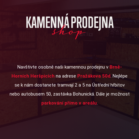
KAMENNÁ PRODEJNA
shop
Navštivte osobně naši kamennou prodejnu v
Brně-
Horních Heršpicích
na adrese
Pražákova 50d
. Nejlépe
se k nám dostanete tramvají 2 a 5 na Ústřední hřbitov
nebo autobusem 50, zastávka Bohunická. Dále je možnost
parkování přímo v areálu
.