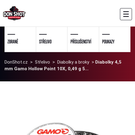
☰
ZBRANĚ
STŘELIVO
PŘÍSLUŠENSTVÍ
POUKAZY
DonShot.cz
>
Střelivo
>
Diabolky a broky
>
Diabolky 4,5
mm Gamo Hollow Point 10X, 0,49 g 5...