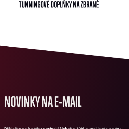
TUNNINGOVÉ DOPLŇKY NA ZBRANĚ
NOVINKY NA E-MAIL
Přihlašte se k oběru novinek! Nebojte, Váš e-mail bude u nás v