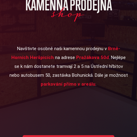
KAMENNÁ PRODEJNA
shop
Navštivte osobně naši kamennou prodejnu v
Brně-
Horních Heršpicích
na adrese
Pražákova 50d
. Nejlépe
se k nám dostanete tramvají 2 a 5 na Ústřední hřbitov
nebo autobusem 50, zastávka Bohunická. Dále je možnost
parkování přímo v areálu
.